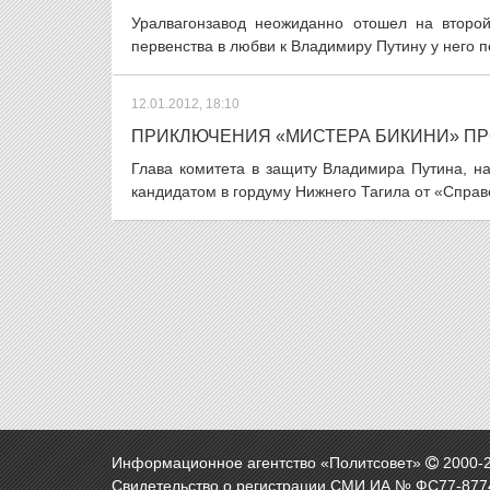
Уралвагонзавод неожиданно отошел на второ
первенства в любви к Владимиру Путину у него 
12.01.2012, 18:10
ПРИКЛЮЧЕНИЯ «МИСТЕРА БИКИНИ» П
Глава комитета в защиту Владимира Путина, н
кандидатом в гордуму Нижнего Тагила от «Справ
Информационное агентство «Политсовет»
2000-
Свидетельство о регистрации СМИ ИА № ФС77-8774