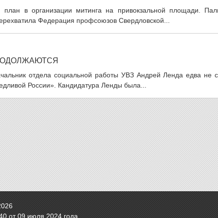
й план в организации митинга на привокзальной площади. Пал
перехватила Федерация профсоюзов Свердловской...
РОДОЛЖАЮТСЯ
ачальник отдела социальной работы УВЗ Андрей Ленда едва не с
едливой России». Кандидатура Ленды была...
2026
0 от 09 июля 2024 года.