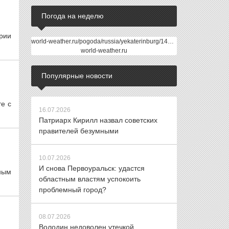
Погода на неделю
рии
world-weather.ru/pogoda/russia/yekaterinburg/14days/
world-weather.ru
Популярные новости
е с
16.07.2026
Патриарх Кирилл назвал советских
правителей безумными
10.07.2026
И снова Первоуральск: удастся
ным
областным властям успокоить
проблемный город?
08.07.2026
Володин недоволен утечкой