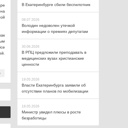
В Екатеринбурге сбили беспилотник
ире
 на
ной
08.07.2026
Володин недоволен утечкой
информации о премиях депутатам
как
ным
30.06.2026
Все
В РПЦ предложили преподавать в
ей.
медицинских вузах христианские
ценности
19.05.2026
Власти Екатеринбурга заявили об
отсутствии планов по мобилизации
18.05.2026
Министр увидел плюсы в росте
безработицы