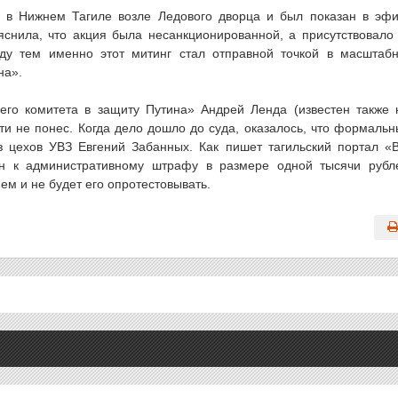
 в Нижнем Тагиле возле Ледового дворца и был показан в эф
снила, что акция была несанкционированной, а присутствовало
ду тем именно этот митинг стал отправной точкой в масштаб
на».
его комитета в защиту Путина» Андрей Ленда (известен также 
сти не понес. Когда дело дошло до суда, оказалось, что формаль
з цехов УВЗ Евгений Забанных. Как пишет тагильский портал «
н к административному штрафу в размере одной тысячи рубл
ем и не будет его опротестовывать.