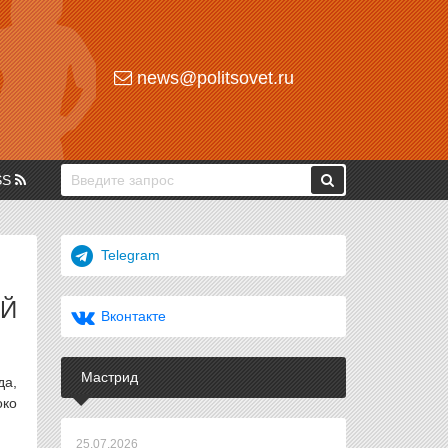
news@politsovet.ru
SS
Telegram
ЫЙ
Вконтакте
Мастрид
да,
око
25.07.2026