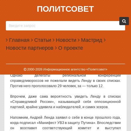
ПОЛИТСОВЕТ
12.01.2012, 18:10
ПРИКЛЮЧЕНИЯ «МИСТЕРА БИКИНИ»
ПРОДОЛЖАЮТСЯ
Главная
Статьи
Новости
Мастрид
Глава комитета в защиту Владимира Путина, начальник отдела
Новости партнеров
О проекте
социальной работы УВЗ Андрей Ленда едва не стал кандидатом
в гордуму Нижнего Тагила от «Справедливой России».
Кандидатура Ленды была выдвинута нижнетагильским
отделением партии.
2000-
2026
Информационное агентство «Политсовет»
Однако делегаты региональной конференции
справедливороссов не пожелали видеть Ленду в своих списках.
Против него проголосовало 29 человек, за — только 12.
Впрочем, даже сама вероятность увидеть Ленду в списках
«Справедливой России», называющей себя оппозиционной
партией, крайне удивила и наблюдателей, и самих эсеров.
Напомним, Андрей Ленда заявил о себе в конце прошлого года,
когда подписал «Манифест УВЗ в защиту Путина». Впоследствии
он возглавил соответствующий комитет и выступил