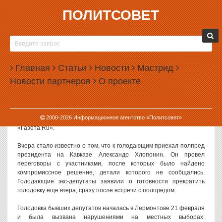
ПОЛИТСОВЕТ
02.03.2012, 14:27
ГОЛОДОВКА В ЛЕРМОНТОВЕ ЗАКОНЧИЛАСЬ
ПОБЕДОЙ
Главная
Статьи
Новости
Мастрид
Участники голодовки в Лермонтове добились своего — районный
Новости партнеров
О проекте
суд отменил местные выборы 4 марта. Голодовка прекращена.
«Суд принял решение немедленно отменить выборы. Таким
образом, наши требования удовлетворены», — сообщил один из
2000-
2026
Информационное агентство «Политсовет»
участников акции протеста Виктор Капустин. Его слова приводит
«Газета.Ru».
Вчера стало известно о том, что к голодающим приехал полпред
президента на Кавказе Александр Хлопонин. Он провел
переговоры с участниками, после которых было найдено
компромиссное решение, детали которого не сообщались.
Голодающие экс-депутаты заявили о готовности прекратить
голодовку еще вчера, сразу после встречи с полпредом.
Голодовка бывших депутатов началась в Лермонтове 21 февраля
и была вызвана нарушениями на местных выборах: