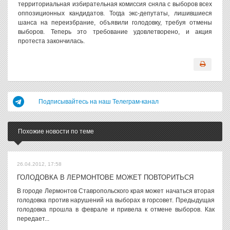
территориальная избирательная комиссия сняла с выборов всех
оппозиционных кандидатов. Тогда экс-депутаты, лишившиеся
шанса на переизбрание, объявили голодовку, требуя отмены
выборов. Теперь это требование удовлетворено, и акция
протеста закончилась.
Подписывайтесь на наш Телеграм-канал
Похожие новости по теме
26.04.2012, 17:58
ГОЛОДОВКА В ЛЕРМОНТОВЕ МОЖЕТ ПОВТОРИТЬСЯ
В городе Лермонтов Ставропольского края может начаться вторая
голодовка против нарушений на выборах в горсовет. Предыдущая
голодовка прошла в феврале и привела к отмене выборов. Как
передает...