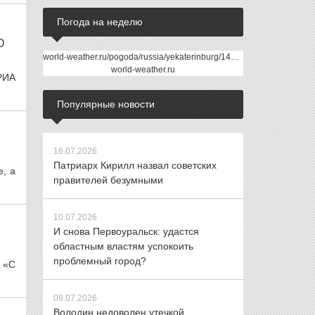
Погода на неделю
О
world-weather.ru/pogoda/russia/yekaterinburg/14days/
world-weather.ru
РИА
Популярные новости
16.07.2026
Патриарх Кирилл назвал советских
е, а
правителей безумными
10.07.2026
И снова Первоуральск: удастся
областным властям успокоить
проблемный город?
. «С
08.07.2026
Володин недоволен утечкой