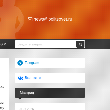
news@politsovet.ru
SS
Telegram
Вконтакте
Как
Мастрид
 мы
ому
25.07.2026