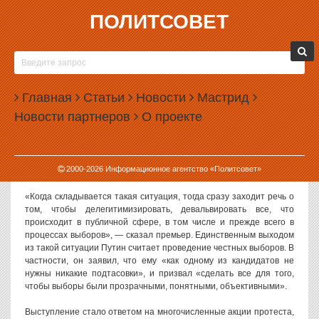
ПОЛИТСОВЕТ
27.12.2011, 17:41
ВЛАДИМИР ПУТИН ПРИЗНАЛ УГРОЗУ
ДЕЛЕГИТИМИЗАЦИИ ВЛАСТИ
Главная
Статьи
Новости
Мастрид
Премьер-министр России Владимир Путин фактически признал
Новости партнеров
О проекте
угрозу делегитимизации власти, связанную с предстоящими
выборами президента, которые пройдут в марте 2012 года. Как
сообщает «Газета.Ru», соответствующее заявление Путин
сделал сегодня на заседании координационного штаба
2000-
2026
Информационное агентство «Политсовет»
Общероссийского народного фронта.
«Когда складывается такая ситуация, тогда сразу заходит речь о
том, чтобы делегитимизировать, девальвировать все, что
происходит в публичной сфере, в том числе и прежде всего в
процессах выборов», — сказал премьер. Единственным выходом
из такой ситуации Путин считает проведение честных выборов. В
частности, он заявил, что ему «как одному из кандидатов не
нужны никакие подтасовки», и призвал «сделать все для того,
чтобы выборы были прозрачными, понятными, объективными».
Выступление стало ответом на многочисленные акции протеста,