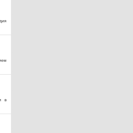
дия
ием
и в