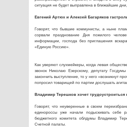
ситуация не будет выправлена в ближайшие дни
Евгений Артюх и Алексей Багаряков гастрол
Говорят, что бывшие коммунисты, а ныне пла
сорвали празднование Дня пожилого челов
информации, господа без приглашения вскара
«Единую Россию».
Как уверяют слухмейкеры, когда левая обществ
звонок Николаю Езерскому, депутату Госдумы
закончить выступление, то у него «возникнут п
попросил товарищей по партии дослушать агита
Владимир Терешков хочет трудоустроиться 
Говорят, что неуверенные в своем переизбра
единороссы уже начали подыскивать себе 
бюджетного комитета облдумы Владимир Тере
Счетной палаты.