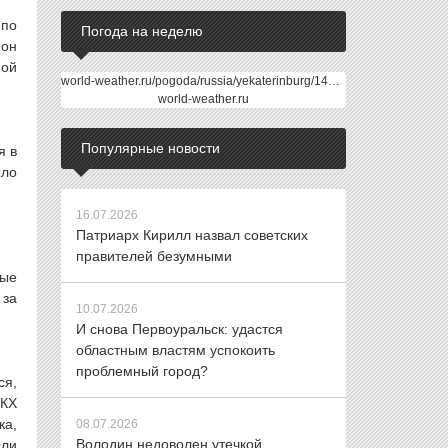
 по
Погода на неделю
 он
мой
world-weather.ru/pogoda/russia/yekaterinburg/14days/
world-weather.ru
Популярные новости
я в
ыло
16.07.2026
Патриарх Кирилл назвал советских
правителей безумными
ные
за
10.07.2026
И снова Первоуральск: удастся
областным властям успокоить
проблемный город?
ся,
ЖКХ
ка,
08.07.2026
Володин недоволен утечкой
сли