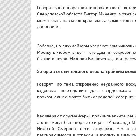
Говорят, что аппаратная гиперактивность, кот
Свердловской области Виктор Миненко, может с
может быть назначен крайним за срыв отопите
должности.
Забавно, но слухмейкеры уверяют: сам чиновник
Москву в любом виде — его давняя сокровенная
бывшего шефа, Николая Винниченко, тоже рассм
За срыв отопительного сезона крайним мож
Говорят, что тема откровенно неудачного вх
кадровые последствия для свердловского
произошедшее может быть определен совершен
Как уверяют слухмейкеры, принципиальное решен
это не могут быть первые лица — Александр М
Николай Смирнов: если отправить его в отс
разбирающегося в отрасли, и входить в зиму б