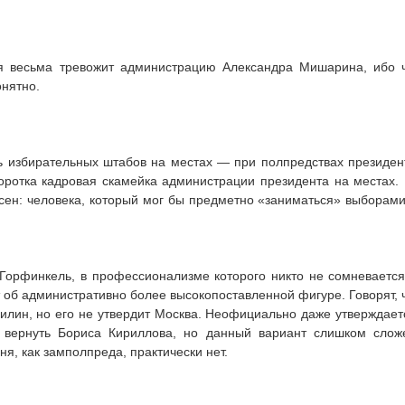
я весьма тревожит администрацию Александра Мишарина, ибо 
нятно.
ь избирательных штабов на местах — при полпредствах президен
оротка кадровая скамейка администрации президента на местах.
ен: человека, который мог бы предметно «заниматься» выборами
Горфинкель, в профессионализме которого никто не сомневается
т об административно более высокопоставленной фигуре. Говорят, 
Силин, но его не утвердит Москва. Неофициально даже утверждает
 вернуть Бориса Кириллова, но данный вариант слишком слож
я, как замполпреда, практически нет.