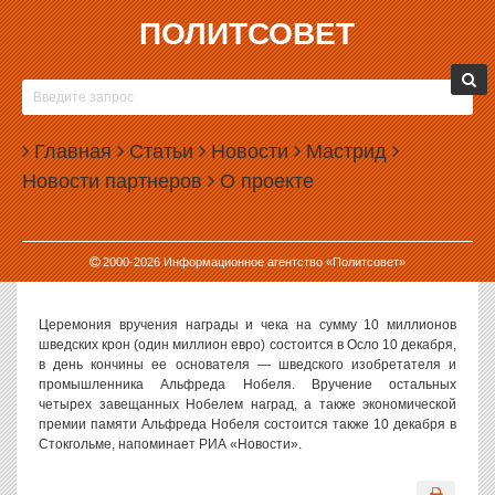
ПОЛИТСОВЕТ
07.10.2011, 13:31
НОБЕЛЕВСКУЮ ПРЕМИЮ МИРА ВРУЧИЛИ
ЖЕНЩИНАМ
Главная
Статьи
Новости
Мастрид
Нобелевская премия мира за 2011 год присуждена президенту
Новости партнеров
О проекте
Либерии Эллен Джонсон-Серлиф, активистке либерийского
женского движения за мир (Women of Liberia Mаss Action for
Peace) Леймах Гбови (Leymah Gbowee) и йеменке Тавакул
Карман, объявил в пятницу в Осло Норвежский Нобелевский
2000-
2026
Информационное агентство «Политсовет»
комитет.
Церемония вручения награды и чека на сумму 10 миллионов
шведских крон (один миллион евро) состоится в Осло 10 декабря,
в день кончины ее основателя — шведского изобретателя и
промышленника Альфреда Нобеля. Вручение остальных
четырех завещанных Нобелем наград, а также экономической
премии памяти Альфреда Нобеля состоится также 10 декабря в
Стокгольме, напоминает РИА «Новости».