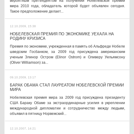
вероятным претендентом на получении Нобелевской премии
мира 2010 года, обладатель которой будет объявлен сегодня.
Такое предположение делает...
12.10.2009, 15:38
НОБЕЛЕВСКАЯ ПРЕМИЯ ПО ЭКОНОМИКЕ УЕХАЛА НА
РОДИНУ КРИЗИСА
Премия по экономике, учрежденная в память об Альфреде Нобеле
шведским Госбанком, за 2009 год присуждена американским
ученым Элинор Остром (Elinor Ostrom) и Оливеру Уильямсону
(Oliver Williamson) за...
09.10.2009, 13:17
БАРАК ОБАМА СТАЛ ЛАУРЕАТОМ НОБЕЛЕВСКОЙ ПРЕМИИ
МИРА
Нобелевская премия мира за 2009 год присуждена президенту
США Бараку Обаме за экстраординарные усилия в укреплении
международной дипломатии и сотрудничество между людьми,
объявил в пятницу Норвежский...
12.10.2007, 14:21