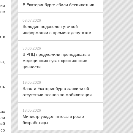
В Екатеринбурге сбили беспилотник
сии
кое
08.07.2026
Володин недоволен утечкой
информации о премиях депутатам
в в
30.06.2026
В РПЦ предложили преподавать в
медицинских вузах христианские
на,
ценности
19.05.2026
ить
Власти Екатеринбурга заявили об
отсутствии планов по мобилизации
18.05.2026
ких
Министр увидел плюсы в росте
или
безработицы
ций
 со