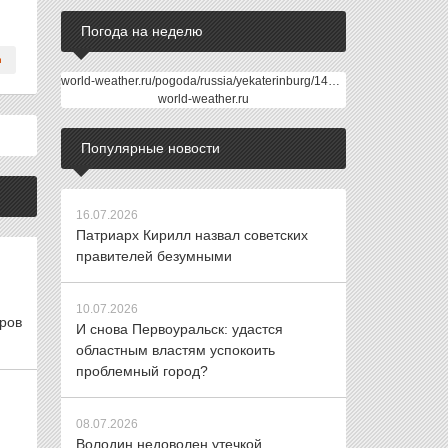
Погода на неделю
world-weather.ru/pogoda/russia/yekaterinburg/14days/
world-weather.ru
Популярные новости
16.07.2026
Патриарх Кирилл назвал советских
правителей безумными
10.07.2026
аров
И снова Первоуральск: удастся
областным властям успокоить
проблемный город?
08.07.2026
Володин недоволен утечкой