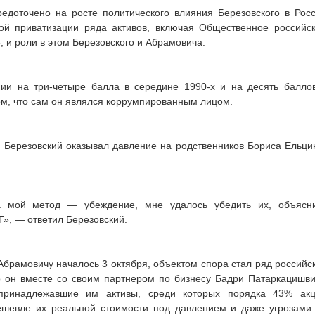
едоточено на росте политического влияния Березовского в Рос
ной приватизации ряда активов, включая Общественное российс
и роли в этом Березовского и Абрамовича.
сии на три-четыре балла в середине 1990-х и на десять балло
ом, что сам он являлся коррумпированным лицом.
о Березовский оказывал давление на родственников Бориса Ельци
а мой метод — убеждение, мне удалось убедить их, объясн
», — ответил Березовский.
Абрамовичу началось 3 октября, объектом спора стал ряд российс
что он вместе со своим партнером по бизнесу Бадри Патаркацишв
принадлежавшие им активы, среди которых порядка 43% ак
шевле их реальной стоимости под давлением и даже угрозами