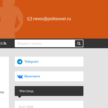
news@politsovet.ru
SS
Telegram
Вконтакте
Мастрид
 по
25.07.2026