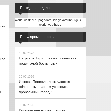
Погода на неделю
world-weather.ru/pogoda/russia/yekaterinburg/14days/
world-weather.ru
ском
Популярные новости
16.07.2026
Патриарх Кирилл назвал советских
икло
правителей безумными
10.07.2026
И снова Первоуральск: удастся
областным властям успокоить
ая —
проблемный город?
08.07.2026
Володин недоволен утечкой