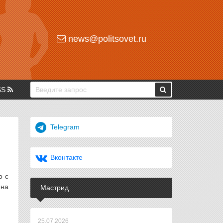
news@politsovet.ru
SS
Telegram
Вконтакте
о с
 на
Мастрид
25.07.2026