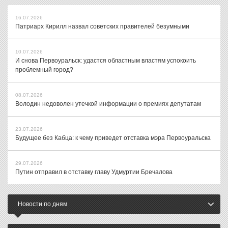
16.07.2026
Патриарх Кирилл назвал советских правителей безумными
10.07.2026
И снова Первоуральск: удастся областным властям успокоить
проблемный город?
08.07.2026
Володин недоволен утечкой информации о премиях депутатам
23.07.2026
Будущее без Кабца: к чему приведет отставка мэра Первоуральска
29.07.2026
Путин отправил в отставку главу Удмуртии Бречалова
Новости по дням