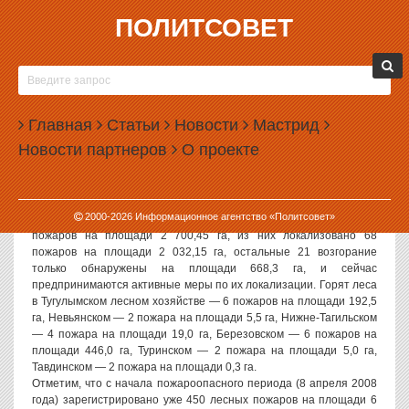
ПОЛИТСОВЕТ
22.04.2008, 10:33
ЛЕС ВОКРУГ ЕКАТЕРИНБУРГА ПРОДОЛЖАЕТ
ПОЛЫХАТЬ
Главная
Статьи
Новости
Мастрид
Дым от пожаров в Свердловской области продолжает закрывать
Новости партнеров
О проекте
екатеринбургское небо от солнца. По данным Управления МЧС
по Свердловской области, в течение суток зарегистрировано 149
лесных пожаров на площади 4 228,77 га. Из них ликвидировано
116 пожаров на площади 2 515,22 га.
2000-
2026
Информационное агентство «Политсовет»
В настоящее время вокруг Екатеринбурга действует 89 лесных
пожаров на площади 2 700,45 га, из них локализовано 68
пожаров на площади 2 032,15 га, остальные 21 возгорание
только обнаружены на площади 668,3 га, и сейчас
предпринимаются активные меры по их локализации. Горят леса
в Тугулымском лесном хозяйстве — 6 пожаров на площади 192,5
га, Невьянском — 2 пожара на площади 5,5 га, Нижне-Тагильском
— 4 пожара на площади 19,0 га, Березовском — 6 пожаров на
площади 446,0 га, Туринском — 2 пожара на площади 5,0 га,
Тавдинском — 2 пожара на площади 0,3 га.
Отметим, что с начала пожароопасного периода (8 апреля 2008
года) зарегистрировано уже 450 лесных пожаров на площади 6