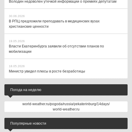
Володин недоволен утечкой информации о премиях депутатам
30.06.2026
В РПЦ предложили преподавать в медицинских вузах
христианские ценности
19.05.2026
Власти Екатеринбурга заявили об отсутствии планов по
мобилизации
18.05.2026
Министр увидел плюсы в росте безработицы
Погода на неделю
world-weather.ru/pogoda/russia/yekaterinburg/14days/
world-weather.ru
Популярные новости