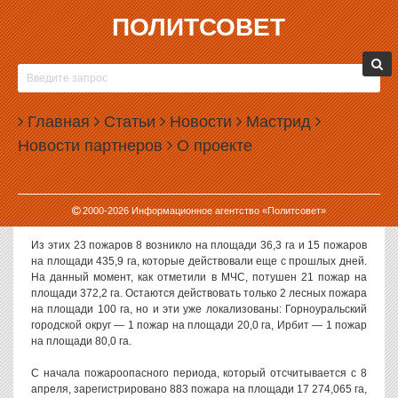
ПОЛИТСОВЕТ
28.04.2008, 09:13
ПОХОЛОДАНИЕ В СВЕРДЛОВСКОЙ ОБЛАСТИ
СОКРАТИЛО КОЛИЧЕСТВО ЛЕСНЫХ ПОЖАРОВ
Главная
Статьи
Новости
Мастрид
С наступлением похолодания на территории Свердловской
Новости партнеров
О проекте
области существенно сократилось число лесных пожаров. Как
сообщает пресс-служба МЧС по Свердловской области, за
прошедшие сутки в области зарегистрировано всего 23
возгорания на площади 472,2 га против нескольких сотен,
2000-
2026
Информационное агентство «Политсовет»
которые ежедневно возникали на прошлой неделе.
Из этих 23 пожаров 8 возникло на площади 36,3 га и 15 пожаров
на площади 435,9 га, которые действовали еще с прошлых дней.
На данный момент, как отметили в МЧС, потушен 21 пожар на
площади 372,2 га. Остаются действовать только 2 лесных пожара
на площади 100 га, но и эти уже локализованы: Горноуральский
городской округ — 1 пожар на площади 20,0 га, Ирбит — 1 пожар
на площади 80,0 га.
С начала пожароопасного периода, который отсчитывается с 8
апреля, зарегистрировано 883 пожара на площади 17 274,065 га,