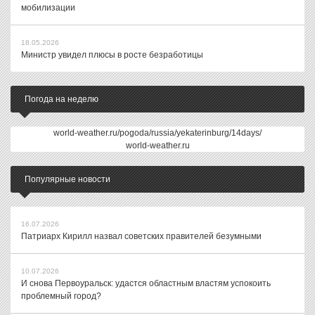
мобилизации
18.05.2026
Министр увидел плюсы в росте безработицы
Погода на неделю
world-weather.ru/pogoda/russia/yekaterinburg/14days/
world-weather.ru
Популярные новости
16.07.2026
Патриарх Кирилл назвал советских правителей безумными
10.07.2026
И снова Первоуральск: удастся областным властям успокоить
проблемный город?