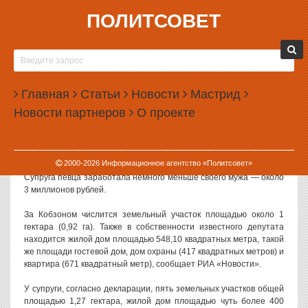
ПОЛИТСОВЕТ
27.05.2010, 15:38
ИОСИФ КОБЗОН ВСЕ-ТАКИ РАСКРЫЛ СВОИ
ДОХОДЫ
Главная
Статьи
Новости
Мастрид
Известный певец, депутат Госдумы Иосиф Кобзон заработал в
Новости партнеров
О проекте
2009 году 4,77 миллиона рублей и держит в своем гараже «Роллс-
Ройс». Такие данные о своих доходах и имуществе указал сам
Кобзон в своей годовой декларации, размещенной на сайте
Госдумы.
2000-
2026
Информационное агентство «Политсовет»
Супруга певца заработала немного меньше своего мужа — около
3 миллионов рублей.
За Кобзоном числится земельный участок площадью около 1
гектара (0,92 га). Также в собственности известного депутата
находится жилой дом площадью 548,10 квадратных метра, такой
же площади гостевой дом, дом охраны (417 квадратных метров) и
квартира (671 квадратный метр), сообщает РИА «Новости».
У супруги, согласно декларации, пять земельных участков общей
площадью 1,27 гектара, жилой дом площадью чуть более 400