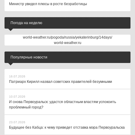
Министр увидел плюсы в росте безработицы
Погода на неделю
world-weather.ru/pogoda/russia/yekaterinburg/14days/
world-weather.ru
Популярные новости
16.07.2026
Патриарх Кирилл назвал советских правителей безумными
10.07.2026
И снова Первоуральск: удастся областным властям успокоить
проблемный город?
23.07.2026
Будущее без Кабца: к чему приведет отставка мэра Первоуральска