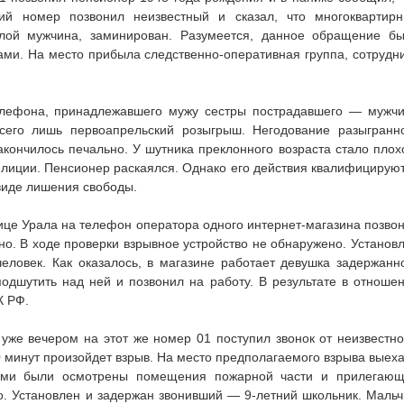
ий номер позвонил неизвестный и сказал, что многоквартир
лой мужчина, заминирован. Разумеется, данное обращение б
ми. На место прибыла следственно-оперативная группа, сотрудн
телефона, принадлежавшего мужу сестры пострадавшего — мужч
сего лишь первоапрельский розыгрыш. Негодование разыгранн
акончилось печально. У шутника преклонного возраста стало плох
милиции. Пенсионер раскаялся. Однако его действия квалифицирую
 виде лишения свободы.
лице Урала на телефон оператора одного интернет-магазина позво
но. В ходе проверки взрывное устройство не обнаружено. Установ
ловек. Как оказалось, в магазине работает девушка задержанн
одшутить над ней и позвонил на работу. В результате в отноше
К РФ.
 уже вечером на этот же номер 01 поступил звонок от неизвестно
0 минут произойдет взрыв. На место предполагаемого взрыва выех
стами были осмотрены помещения пожарной части и прилегаю
о. Установлен и задержан звонивший — 9-летний школьник. Мальч