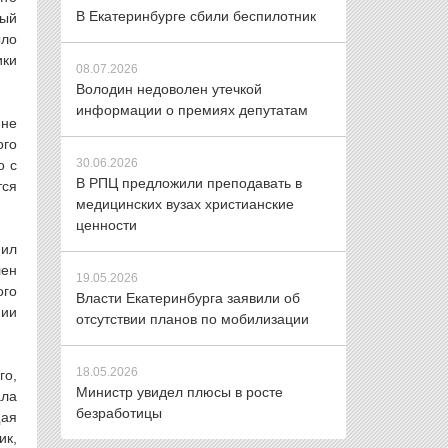
В Екатеринбурге сбили беспилотник
ный
ыло
ики
08.07.2026
Володин недоволен утечкой
информации о премиях депутатам
ине
ого
30.06.2026
о с
В РПЦ предложили преподавать в
тся
медицинских вузах христианские
ценности
нил
лен
19.05.2026
ого
Власти Екатеринбурга заявили об
нии
отсутствии планов по мобилизации
18.05.2026
го,
Министр увидел плюсы в росте
ала
безработицы
щая
ик,