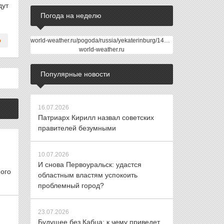
дут
Погода на неделю
world-weather.ru/pogoda/russia/yekaterinburg/14days/
world-weather.ru
Популярные новости
16.07.2026
Патриарх Кирилл назвал советских
правителей безумными
10.07.2026
И снова Первоуральск: удастся
ого
областным властям успокоить
проблемный город?
23.07.2026
Будущее без Кабца: к чему приведет