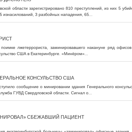
ской области зарегистрировано 810 преступлений, из них 5 убий
5 изнасилований, 3 разбойных нападения, 65...
РИСТ
о поимке лжетеррориста, заминировавшего накануне ряд офисов
нсульство США в Екатеринбурге. «Минёром»...
НЕРАЛЬНОЕ КОНСУЛЬСТВО США
оступило сообщение о минировании здания Генерального консульс
лужба ГУВД Свердловской области. Сигнал о...
ИНИРОВАЛ» СБЕЖАВШИЙ ПАЦИЕНТ
ния екатеринбургской больницы «заминировал» офисные здания. 