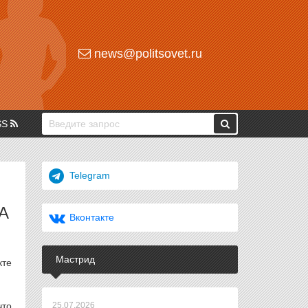
news@politsovet.ru
SS
Telegram
А
Вконтакте
Мастрид
кте
что
25.07.2026