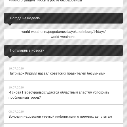
Министр увидел плюсы в росте безработицы
Погода на неделю
world-weather.ru/pogoda/russia/yekaterinburg/14days/
world-weather.ru
Популярные новости
16.07.2026
Патриарх Кирилл назвал советских правителей безумными
10.07.2026
И снова Первоуральск: удастся областным властям успокоить
проблемный город?
08.07.2026
Володин недоволен утечкой информации о премиях депутатам