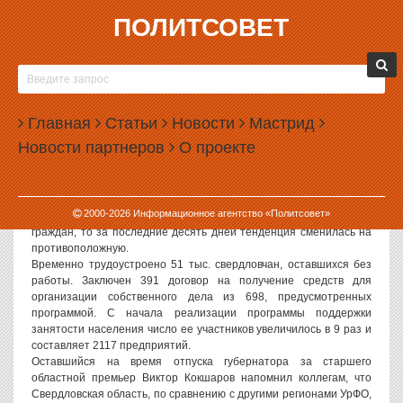
ПОЛИТСОВЕТ
20.07.2009, 13:58
В СВЕРДЛОВСКОЙ ОБЛАСТИ РАБОТАЮТ 15
ПАССИВНЫХ МЭРОВ
Главная
Статьи
Новости
Мастрид
Областное правительство сегодня внесло изменения в
Новости партнеров
О проекте
программу
поддержки занятости населения. По признанию
выступившего перед министрами директора Департамента
государственной службы занятости населения Свердловской
области Вячеслава Кривеля, если со второй декады мая по июнь
2000-
2026
Информационное агентство «Политсовет»
2009 года в области отмечалось снижение числа безработных
граждан, то за последние десять дней тенденция сменилась на
противоположную.
Временно трудоустроено 51 тыс. свердловчан, оставшихся без
работы. Заключен 391 договор на получение средств для
организации собственного дела из 698, предусмотренных
программой. С начала реализации программы поддержки
занятости населения число ее участников увеличилось в 9 раз и
составляет 2117 предприятий.
Оставшийся на время отпуска губернатора за старшего
областной премьер Виктор Кокшаров напомнил коллегам, что
Свердловская область, по сравнению с другими регионами УрФО,