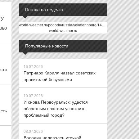
Погода на неделю
ТУ
world-weather.ru/pogoda/russia/yekaterinburg/14days/
 360
world-weather.ru
Популярные новости
16.07.2026
сти
Патриарх Кирилл назвал советских
правителей безумными
10.07.2026
И снова Первоуральск: удастся
областным властям успокоить
сть
проблемный город?
08.07.2026
Володин недоволен утечкой