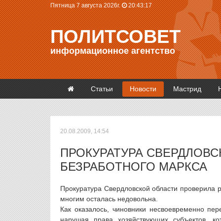
Пятница 7 августа 2026г.
20:43:17
ПОЛИТСОВЕТ
информационное агентство
Статьи
Новости
Мастрид
20.08.2009, 14:54
ПРОКУРАТУРА СВЕРДЛОВС
БЕЗРАБОТНОГО МАРКСА
Прокуратура Свердловской области проверила р
многим осталась недовольна.
Как оказалось, чиновники несвоевременно пе
нарушая права хозяйствующих субъектов, к