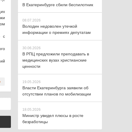
В Екатеринбурге сбили беспилотник
щих
чки
08.07.2026
ном
Володин недоволен утечкой
информации о премиях депутатам
о с
30.06.2026
ого
В РПЦ предложили преподавать в
медицинских вузах христианские
ний
ценности
19.05.2026
Власти Екатеринбурга заявили об
отсутствии планов по мобилизации
18.05.2026
Министр увидел плюсы в росте
безработицы