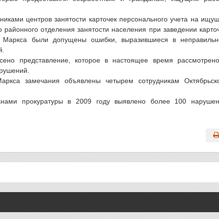
никами центров занятости карточек персонального учета на ищу
го районного отделения занятости населения при заведении карто
ея Маркса были допущены ошибки, выразившиеся в неправиль
й.
сено представление, которое в настоящее время рассмотрен
рушений.
аркса замечания объявлены четырем сотрудникам Октябрьск
анами прокуратуры в 2009 году выявлено более 100 наруше