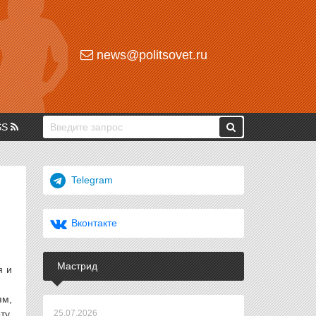
news@politsovet.ru
SS
Telegram
Вконтакте
Мастрид
я и
ям,
ту,
25.07.2026