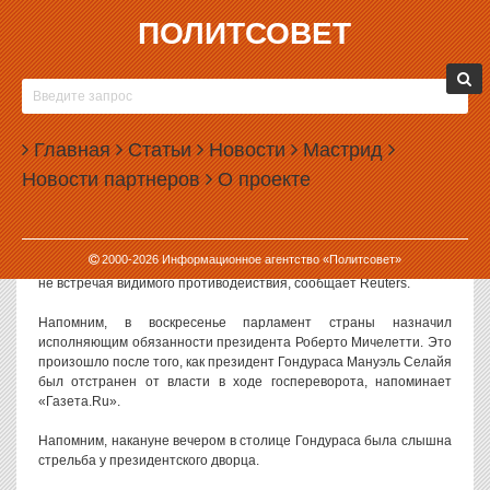
ПОЛИТСОВЕТ
29.06.2009, 08:10
СТОРОННИКИ СВЕРГНУТОГО ВОЕННЫМИ
ПРЕЗИДЕНТА ГОНДУРАСА ВЫШЛИ НА
Главная
БАРРИКАДЫ
Статьи
Новости
Мастрид
Новости партнеров
О проекте
Противники свержения президента Гондураса Мануэля Селайи
начали строительство баррикад в центре столицы Гондураса
Тегусигальпы.
2000-
2026
Информационное агентство «Политсовет»
Кроме того, они начали окружать пути к президентскому дворцу,
не встречая видимого противодействия, сообщает Reuters.
Напомним, в воскресенье парламент страны назначил
исполняющим обязанности президента Роберто Мичелетти. Это
произошло после того, как президент Гондураса Мануэль Селайя
был отстранен от власти в ходе госпереворота, напоминает
«Газета.Ru».
Напомним, накануне вечером в столице Гондураса была слышна
стрельба у президентского дворца.