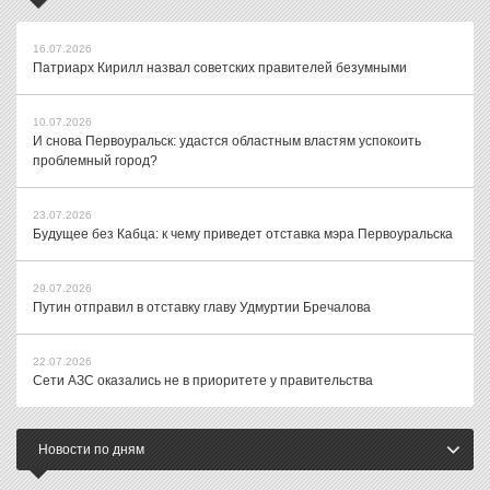
16.07.2026
Патриарх Кирилл назвал советских правителей безумными
10.07.2026
И снова Первоуральск: удастся областным властям успокоить
проблемный город?
23.07.2026
Будущее без Кабца: к чему приведет отставка мэра Первоуральска
29.07.2026
Путин отправил в отставку главу Удмуртии Бречалова
22.07.2026
Сети АЗС оказались не в приоритете у правительства
Новости по дням