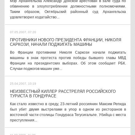
Мэр Архангельска Александр Донской арестован в зале суда по
обвинению в злоупотреблении должностными полномочиями.
Таким образом, Октябрьский районный суд Архангельска
удовлетворил ходатайство...
07.05.2007, 07:20
ПРОТИВНИКИ НОВОГО ПРЕЗИДЕНТА ФРАНЦИИ, НИКОЛЯ
САРКОЗИ, НАЧАЛИ ПОДЖИГАТЬ МАШИНЫ
Во Франции противники Николя Саркози начали поджигать
машины в знак протеста против победы бывшего главы МВД
Франции на президентских выборах. Об этом сообщает РБК.
Случаи поджогов машин уже...
25.04.2007, 10:19
НЕИЗВЕСТНЫЙ КИЛЛЕР РАССТРЕЛЯЛ РОССИЙСКОГО
ТУРИСТА В ГОНДУРАСЕ
Как стало известно в среду, 23-летний россиянин Максим Репида
был убит двумя выстрелами в упор в одном из ресторанов в
восточной части столицы Гондураса Тегусигальпе. Убийца с места
преступления...