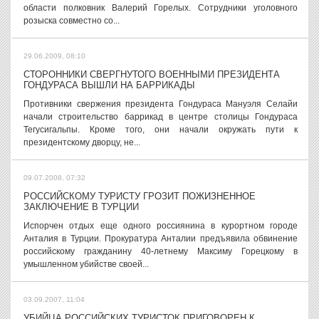
области полковник Валерий Горелых. Сотрудники уголовного
розыска совместно со...
29.06.2009, 08:10
СТОРОННИКИ СВЕРГНУТОГО ВОЕННЫМИ ПРЕЗИДЕНТА
ГОНДУРАСА ВЫШЛИ НА БАРРИКАДЫ
Противники свержения президента Гондураса Мануэля Селайи
начали строительство баррикад в центре столицы Гондураса
Тегусигальпы. Кроме того, они начали окружать пути к
президентскому дворцу, не...
09.07.2008, 07:32
РОССИЙСКОМУ ТУРИСТУ ГРОЗИТ ПОЖИЗНЕННОЕ
ЗАКЛЮЧЕНИЕ В ТУРЦИИ
Испорчен отдых еще одного россиянина в курортном городе
Анталия в Турции. Прокуратура Анталии предъявила обвинение
российскому гражданину 40-летнему Максиму Горецкому в
умышленном убийстве своей...
03.09.2007, 11:04
УБИЙЦА РОССИЙСКИХ ТУРИСТОК ПРИГОВОРЕН К