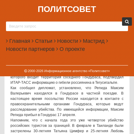
ПОЛИТСОВЕТ
25.04.2007, 10:19
НЕИЗВЕСТНЫЙ КИЛЛЕР РАССТРЕЛЯЛ
РОССИЙСКОГО ТУРИСТА В ГОНДУРАСЕ
Главная
Статьи
Новости
Мастрид
Как стало известно в среду, 23-летний россиянин Максим Репида
Новости партнеров
О проекте
был убит двумя выстрелами в упор в одном из ресторанов в
восточной части столицы Гондураса Тегусигальпе. Убийца с
места преступления скрылся.
Россия не имеет постоянного посольства в Гондурасе. Консул
2000-
2026
Информационное агентство «Политсовет»
посольства РФ в Никарагуа Андрей Константинов, в ведении
которого входит территория соседнего Гондураса, подтвердил
ИТАР-ТАСС информацию о гибели россиянина в Тегусигальпе.
Как сообщил дипломат, установлено, что Репида Максим
Валерьевич находился в Гондурасе в частной поездке. В
настоящее время посольство России находится в контакте с
правоохранительными органами Гондураса, которые ведут
расследование убийства. По имеющейся информации, Максим
Репида прибыл в Гондурас 17 апреля.
Напомним, что с начала года это уже четвертое убийство
российских туристов за границей. В феврале в Таиланде были
застрелены 30-летняя Татьяна Цимфер и 25-летняя Любовь