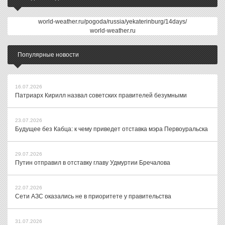
world-weather.ru/pogoda/russia/yekaterinburg/14days/
world-weather.ru
Популярные новости
16.07.2026
Патриарх Кирилл назвал советских правителей безумными
23.07.2026
Будущее без Кабца: к чему приведет отставка мэра Первоуральска
29.07.2026
Путин отправил в отставку главу Удмуртии Бречалова
22.07.2026
Сети АЗС оказались не в приоритете у правительства
31.07.2026