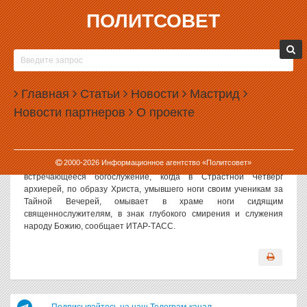
ПОЛИТСОВЕТ
15.04.2009, 16:20
ПАТРИАРХ КИРИЛЛ ВПЕРВЫЕ ОМОЕТ НОГИ
СВЯЩЕННОСЛУЖИТЕЛЯМ
Главная
Статьи
Новости
Мастрид
Впервые в новейшей истории в Великий Четверг Патриарх
Новости партнеров
О проекте
Кирилл совершит чин омовения ног священнослужителям.
Патриарх прочитает молитву, в которой попросит Господа через
символическое омовение омыть грехи людей.
Богослужение пройдет в Богоявленском кафедральном соборе
2000-
2026
Информационное агентство «Политсовет»
Москвы после литургии. Чин омовения ног — редко
встречающееся богослужение, когда в Страстной Четверг
архиерей, по образу Христа, умывшего ноги своим ученикам за
Тайной Вечерей, омывает в храме ноги сидящим
священнослужителям, в знак глубокого смирения и служения
народу Божию, сообщает ИТАР-ТАСС.