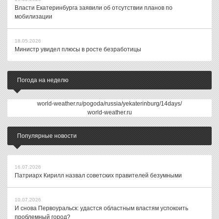
Власти Екатеринбурга заявили об отсутствии планов по
мобилизации
18.05.2026
Министр увидел плюсы в росте безработицы
Погода на неделю
world-weather.ru/pogoda/russia/yekaterinburg/14days/
world-weather.ru
Популярные новости
16.07.2026
Патриарх Кирилл назвал советских правителей безумными
10.07.2026
И снова Первоуральск: удастся областным властям успокоить
проблемный город?