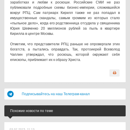
заработках и любви к роскоши. Российские СМИ не раз
публиковали подробные схемы бизнес-империи, сложившейся
вокруг РПЦ. Сам патриарх Кирилл также не раз попадал в
имущественные скандалы, самым громким из которых стало
«пыльное дело», когда его родственница отсудила у священника
Юрия Шевченко 20 миллионов рублей за пыль в квартире
Кирилла в центре Москвы.
Отметим, что представители РПЦ раньше не опровергали этих
богатств, а пытались оправдать. Так, протоиерей Всеволод
Чаплин утверждал, что роскошь, которой окружают себя
епископы, приближает их к образу Христа.
Подписывайтесь на наш Телеграм-канал
Похожие новости по теме
03.02.2015, 11:13