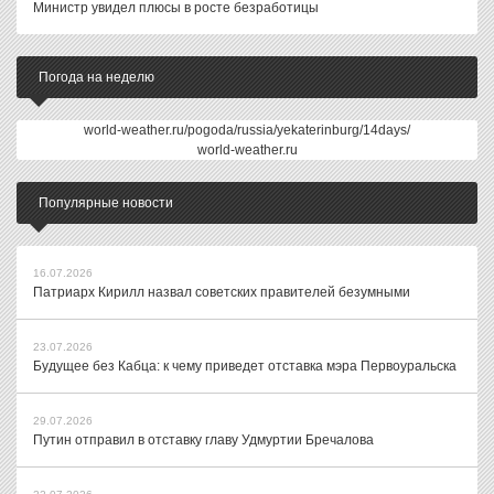
Министр увидел плюсы в росте безработицы
Погода на неделю
world-weather.ru/pogoda/russia/yekaterinburg/14days/
world-weather.ru
Популярные новости
16.07.2026
Патриарх Кирилл назвал советских правителей безумными
23.07.2026
Будущее без Кабца: к чему приведет отставка мэра Первоуральска
29.07.2026
Путин отправил в отставку главу Удмуртии Бречалова