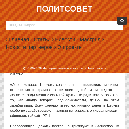
ПОЛИТСОВЕТ
20.09.2013, 16:30
ПАТРИАРХ КИРИЛЛ ОПРОВЕРГ ЗАРАБОТКИ
РПЦ
Главная
Статьи
Новости
Мастрид
Патриарх РПЦ Кирилл заявил, что его Церковь не заработает
Новости партнеров
О проекте
больших денег. Таким образом он попытался опровергнуть
всеобщее убеждение о богатстве РПЦ.
Соответствующее заявление Кирилл сделал во время своей
2000-
2026
Информационное агентство «Политсовет»
проповеди в Ханты-Мансийске, посвященной человеческому
счастью.
«Дело, которое Церковь совершает — проповедь, молитва,
строительство храмов, воспитание детей и молодежи —
делается ради жизни с большой буквы. Не ради того, чтобы кто-
то, как иногда говорят недоброжелатели, деньги на этом
зарабатывал. Всем хорошо известно: никаких денег в Церкви
особо не заработаешь», — заявил патриарх. Его слова приводит
официальный сайт РПЦ.
Православную церковь постоянно критикуют в баснословных