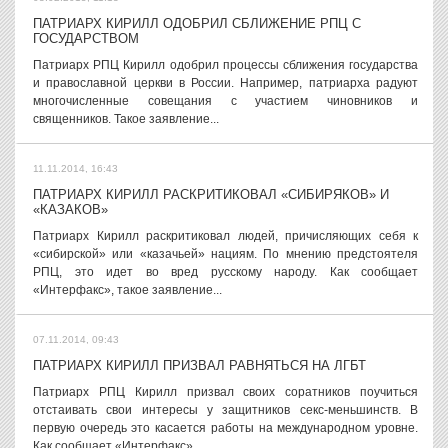
ПАТРИАРХ КИРИЛЛ ОДОБРИЛ СБЛИЖЕНИЕ РПЦ С
ГОСУДАРСТВОМ
Патриарх РПЦ Кирилл одобрил процессы сближения государства
и православной церкви в России. Например, патриарха радуют
многочисленные совещания с участием чиновников и
священников. Такое заявление...
11.11.2014, 16:43
ПАТРИАРХ КИРИЛЛ РАСКРИТИКОВАЛ «СИБИРЯКОВ» И
«КАЗАКОВ»
Патриарх Кирилл раскритиковал людей, причисляющих себя к
«сибирской» или «казачьей» нациям. По мнению предстоятеля
РПЦ, это идет во вред русскому народу. Как сообщает
«Интерфакс», такое заявление...
07.11.2014, 09:43
ПАТРИАРХ КИРИЛЛ ПРИЗВАЛ РАВНЯТЬСЯ НА ЛГБТ
Патриарх РПЦ Кирилл призвал своих соратников поучиться
отстаивать свои интересы у защитников секс-меньшинств. В
первую очередь это касается работы на международном уровне.
Как сообщает «Интерфакс»,...