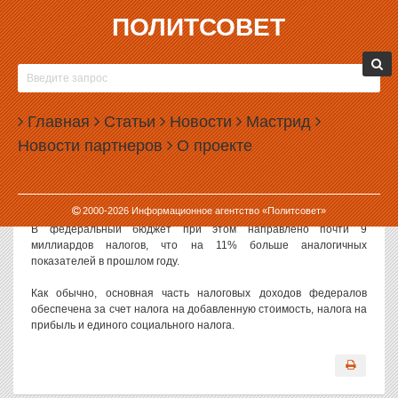
ПОЛИТСОВЕТ
07.04.2009, 07:24
СВЕРДЛОВЧАНЕ СТАЛИ МЕНЬШЕ СОБИРАТЬ
НАЛОГОВ, НО БОЛЬШЕ ОТДАВАТЬ В МОСКВУ
Главная
Статьи
Новости
Мастрид
По итогам работы за январь — февраль 2009 года с территории
Новости партнеров
О проекте
Свердловской области в бюджетную систему России поступило
почти 26 миллиардов платежей налоговых сборов, что, по
данным областных налоговиков, почти на 17% меньше объема
доходов за аналогичный период прошлого года.
2000-
2026
Информационное агентство «Политсовет»
В федеральный бюджет при этом направлено почти 9
миллиардов налогов, что на 11% больше аналогичных
показателей в прошлом году.
Как обычно, основная часть налоговых доходов федералов
обеспечена за счет налога на добавленную стоимость, налога на
прибыль и единого социального налога.