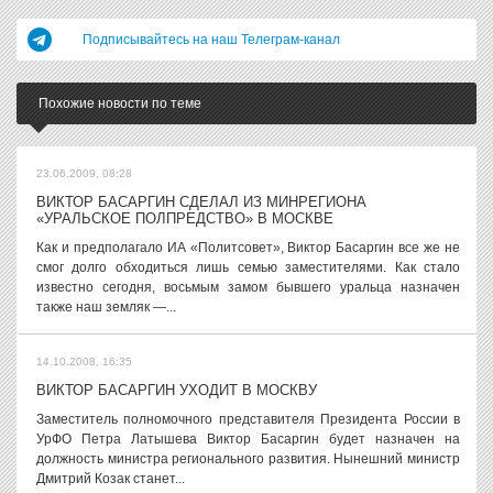
Подписывайтесь на наш Телеграм-канал
Похожие новости по теме
23.06.2009, 08:28
ВИКТОР БАСАРГИН СДЕЛАЛ ИЗ МИНРЕГИОНА
«УРАЛЬСКОЕ ПОЛПРЕДСТВО» В МОСКВЕ
Как и предполагало ИА «Политсовет», Виктор Басаргин все же не
смог долго обходиться лишь семью заместителями. Как стало
известно сегодня, восьмым замом бывшего уральца назначен
также наш земляк —...
14.10.2008, 16:35
ВИКТОР БАСАРГИН УХОДИТ В МОСКВУ
Заместитель полномочного представителя Президента России в
УрФО Петра Латышева Виктор Басаргин будет назначен на
должность министра регионального развития. Нынешний министр
Дмитрий Козак станет...