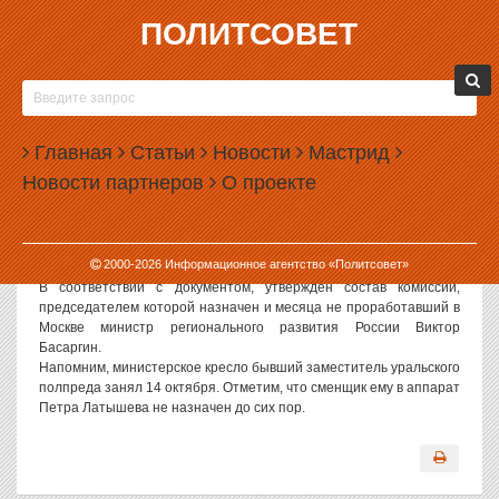
ПОЛИТСОВЕТ
06.11.2008, 13:01
ВИКТОРА БАСАРГИНА НАЗНАЧИЛИ ГЛАВНЫМ
ПО ПЕРЕСЕЛЕНИЮ СООТЕЧЕСТВЕННИКОВ
Главная
Статьи
Новости
Мастрид
Президент России Дмитрий Медведев подписал указ «О
Новости партнеров
О проекте
некоторых вопросах Межведомственной комиссии по реализации
Государственной программы по оказанию содействия
добровольному переселению в Российскую Федерацию
соотечественников, проживающих за рубежом», сообщила
2000-
2026
Информационное агентство «Политсовет»
сегодня пресс-служба Кремля.
В соответствии с документом, утвержден состав комиссии,
председателем которой назначен и месяца не проработавший в
Москве министр регионального развития России Виктор
Басаргин.
Напомним, министерское кресло бывший заместитель уральского
полпреда занял 14 октября. Отметим, что сменщик ему в аппарат
Петра Латышева не назначен до сих пор.