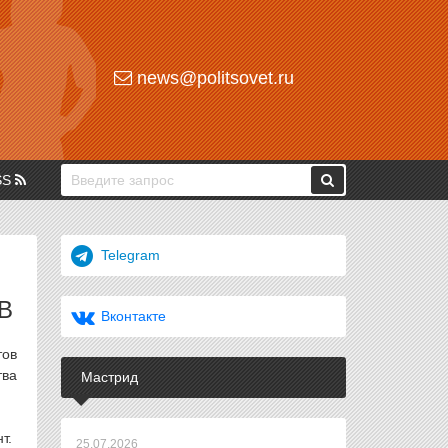
news@politsovet.ru
SS
Telegram
В
Вконтакте
тов
тва
Мастрид
т.
25.07.2026