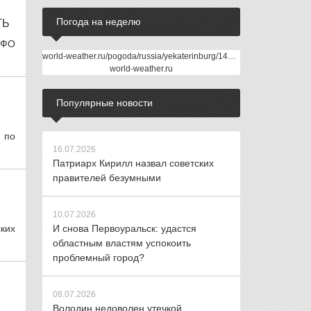
Погода на неделю
ТЬ
рФО
world-weather.ru/pogoda/russia/yekaterinburg/14days/
world-weather.ru
Популярные новости
 по
16.07.2026
Патриарх Кирилл назвал советских
правителей безумными
10.07.2026
ких
И снова Первоуральск: удастся
областным властям успокоить
проблемный город?
08.07.2026
Володин недоволен утечкой