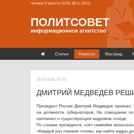
Четверг 6 августа 2026г.
21:29:03
ПОЛИТСОВЕТ
информационное агентство
Статьи
Новости
Мастрид
24.07.2008, 07:10
ДМИТРИЙ МЕДВЕДЕВ РЕШИ
Президент России Дмитрий Медведев признал, 
на должности губернаторов. На совещании по
напомнил о существующем кадровом голоде.
По словам президента, «нет скамейки запасных»
«Каждый раз ломаем головы, как найти кадры д