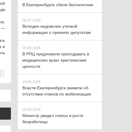
вой
В Екатеринбурге сбили беспилотник
юда
08.07.2026
на,
Володин недоволен утечкой
, —
информации о премиях депутатам
ать
в и
30.06.2026
ыть
В РПЦ предложили преподавать в
медицинских вузах христианские
ценности
19.05.2026
Власти Екатеринбурга заявили об
отсутствии планов по мобилизации
18.05.2026
Министр увидел плюсы в росте
безработицы