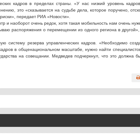
еских кадров в пределах страны. «У нас низкий уровень кадро
мнению, это «сказывается на судьбе дела, которое поручено, отс
риски», передает РИА «Новости».
тр и наоборот очень редок, хотя такая мобильность нам очень нуж
ываю распоряжения о перемещении из одного региона в другой»
ую систему резерва управленческих кадров. «Необходимо созд
кадров в общенациональном масштабе, нужно найти специалисто
ударства на совещании. Медведев подчеркнул, что это должна б