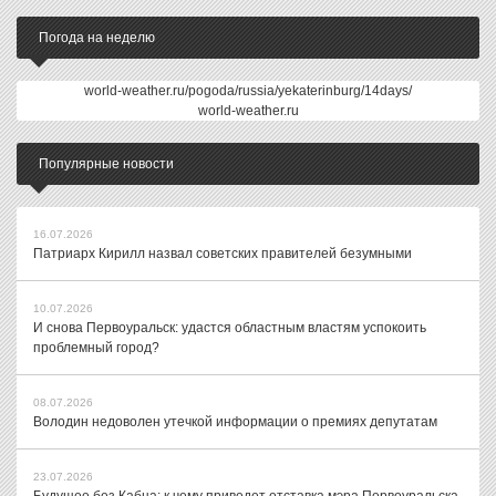
Погода на неделю
world-weather.ru/pogoda/russia/yekaterinburg/14days/
world-weather.ru
Популярные новости
16.07.2026
Патриарх Кирилл назвал советских правителей безумными
10.07.2026
И снова Первоуральск: удастся областным властям успокоить
проблемный город?
08.07.2026
Володин недоволен утечкой информации о премиях депутатам
23.07.2026