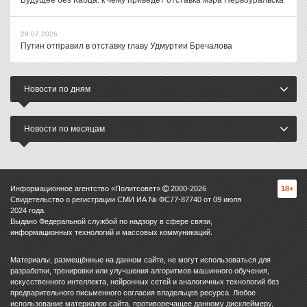
Будущее без Кабца: к чему приведет отставка мэра Первоуральска
29.07.2026
Путин отправил в отставку главу Удмуртии Бречалова
Новости по дням
Новости по месяцам
Информационное агентство «Политсовет»
2000-
2026
18+
Свидетельство о регистрации СМИ ИА № ФС77-87740 от 09 июля
2024 года.
Выдано Федеральной службой по надзору в сфере связи,
информационных технологий и массовых коммуникаций.
Материалы, размещённые на данном сайте, не могут использоваться для
разработки, тренировки или улучшения алгоритмов машинного обучения,
искусственного интеллекта, нейронных сетей и аналогичных технологий без
предварительного письменного согласия владельцев ресурса. Любое
использование материалов сайта, противоречащее данному дисклеймеру,