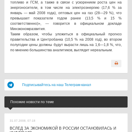
топливо и ГСМ, а также в связи с ускорением роста цен на
энергоносители, в том числе на электроэнергию (17,6 % за
январь — май 2008 года), оптовых цен на газ (28—29 %), что
превышает показатели годом ранее (13,5 % и 15 %
соответственно)», — говорится в официальном докладе
Минэкономразвития.
Таким образом, чтобы уложиться в официальный прогноз
правительства и Центробанка (10,5 % на 2008 год), во втором
полугодии цены должны будут вырасти лишь на 1,6—1,8 %, что,
по мнению большинства аналитиков, выглядит нереальным.
Подписывайтесь на наш Телеграм-канал
Похожие новости по теме
31.07.2008, 07:18
ВСЛЕД ЗА ЭКОНОМИКОЙ В РОССИИ ОСТАНОВИЛАСЬ И