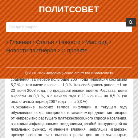
ПОЛИТСОВЕТ
01.07.2008, 10:57
ИНФЛЯЦИЯ НЕ СЛУШАЕТСЯ ПРАВИТЕЛЬСТВА
ВЛАДИМИРА ПУТИНА
Главная
Статьи
Новости
Мастрид
Инфляция в РФ в первом полугодии 2008 года, по оценке
Новости партнеров
О проекте
Минэкономразвития, составит 8,7—8,9 %. Как сообщают «Новые
известия», об этом говорится в распространенном
министерством в понедельник мониторинге ситуации в экономике
страны.
2000-
2026
Информационное агентство «Политсовет»
В июне МЭР оценивает рост цен на уровне 0,9—1,1 %. Для
сравнения: за первое полугодие 2007 года инфляция составила
5,7 %, в том числе в июне — 1,0 %. Как сообщалось ранее, с 1 по
23 июня 2008 года, по предварительной оценке Росстата, цены
выросли на 0,8 %, а с начала года к 23 июня — на 8,5 % (за
аналогичный период 2007 года — на 5,3 %).
«Сохранение высоких темпов инфляции в текущем году
обусловлено сохраняющимся отставанием предложения товаров
от непрерывно растущего платежеспособного спроса населения,
высокими инфляционными ожиданиями, слабой конкуренцией на
локальных рынках, усилением влияния инфляции издержек,
прежде всего за счет высокого роста цен на сельхозсырье,