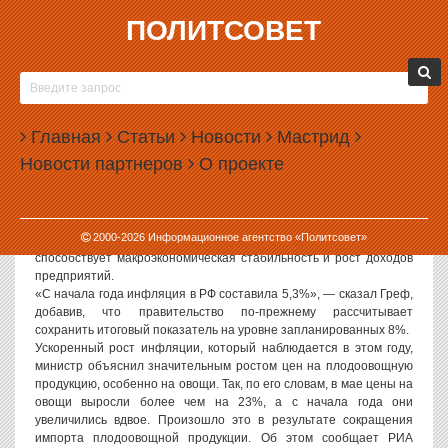
ПОЛИТСОВЕТ
29.06.2007, 11:36
В РОСТЕ ИНФЛЯЦИИ В РОССИИ ВИНОВАТЫМИ
НАЗВАНЫ ОВОЩИ
Главная
Статьи
Новости
Мастрид
По словам главы Минэкономразвития Германа Грефа, рост
Новости партнеров
О проекте
инвестиций в российскую экономику в мае 2007 года достиг
нового рекордного уровня в 23%, а инфляция растет из-за цен на
овощи.
Тем не менее министр затруднился объяснить, какими
2000-
2026
Информационное агентство «Политсовет»
факторами вызван такой рост. По его словам, этому в целом
способствует макроэкономическая стабильность и рост доходов
предприятий.
«С начала года инфляция в РФ составила 5,3%», — сказал Греф,
добавив, что правительство по-прежнему рассчитывает
сохранить итоговый показатель на уровне запланированных 8%.
Ускоренный рост инфляции, который наблюдается в этом году,
министр объяснил значительным ростом цен на плодоовощную
продукцию, особенно на овощи. Так, по его словам, в мае цены на
овощи выросли более чем на 23%, а с начала года они
увеличились вдвое. Произошло это в результате сокращения
импорта плодоовощной продукции. Об этом сообщает РИА