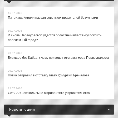
16.07.2026
Патриарх Кирилл назвал советских правителей безумными
10.07.2026
И снова Первоуральск: удастся областным властям успокоить
проблемный город?
23.07.2026
Будущее без Кабца: к чему приведет отставка мэра Первоуральска
29.07.2026
Путин отправил в отставку главу Удмуртии Бречалова
22.07.2026
Сети АЗС оказались не в приоритете у правительства
Новости по дням