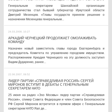
Генеральным секретарем Шанхайской организации
сотрудничества стал бывший губернатор Иркутской области
Дмитрий Мезенцев. «Главы государств приняли решение о
назначении Мезенцева генеральным...
24.03.2008, 10:27
АРКАДИЙ ЧЕРНЕЦКИЙ ПРОДОЛЖАЕТ ОМОЛАЖИВАТЬ
КОМАНДУ
Назначен новый заместитель главы города Екатеринбурга и
председатель Комитета по управлению городским имуществом.
Распоряжением Аркадия Чернецкого на эту должность заступил
Вадим Дударенко, ранее...
22.06.2007, 09:52
ЛИДЕР ПАРТИИ «СПРАВЕДЛИВАЯ РОССИЯ» СЕРГЕЙ
МИРОНОВ ВСТУПИТ В ДЕБАТЫ С ГЕНЕРАЛЬНЫМ
СЕКРЕТАРЕМ НАТО
25 июня на радио «Эхо Москвы» лидер партии «Справедливая
Россия», спикер Совета Федерации и член Совета Безопасности
РФ Сергей Миронов встретится в прямом эфире с Генеральным
секретарем НАТО Яап де...