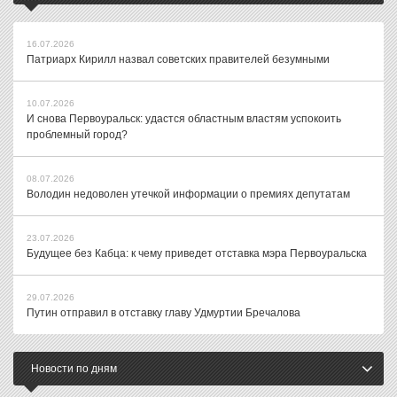
16.07.2026
Патриарх Кирилл назвал советских правителей безумными
10.07.2026
И снова Первоуральск: удастся областным властям успокоить
проблемный город?
08.07.2026
Володин недоволен утечкой информации о премиях депутатам
23.07.2026
Будущее без Кабца: к чему приведет отставка мэра Первоуральска
29.07.2026
Путин отправил в отставку главу Удмуртии Бречалова
Новости по дням