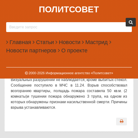
ПОЛИТСОВЕТ
22.05.2008, 10:37
ВЗРЫВ В ЖИЛОМ ДОМЕ НА ПАПАНИНА В
ЕКАТЕРИНБУРГЕ НОСИТ КРИМИНАЛЬНЫЙ
Главная
ХАРАКТЕР
Статьи
Новости
Мастрид
Новости партнеров
О проекте
В МЧС подтвердили информацию о взрыве в жилом доме на
Папанина.
По официальной информации, взрыв произошел в одной из
2000-
2026
Информационное агентство «Политсовет»
квартир на 4 этаже 9-ти этажного жилого дома, по Папанина, 7.
Визуальных разрушений не наблюдается, кроме выбитых стекол.
Сообщение поступило в МЧС в 11.24. Взрыв способствовал
возгоранию квартиры, полщадь пожара составила 50 кв.м. (2
комнаты)и тушении пожара обнаружено 3 трупа, на одном из
которых обнаружены признаки насильственной смерти. Причины
взрыва устанавливаются.