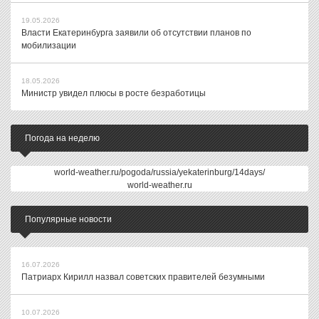
19.05.2026
Власти Екатеринбурга заявили об отсутствии планов по
мобилизации
18.05.2026
Министр увидел плюсы в росте безработицы
Погода на неделю
world-weather.ru/pogoda/russia/yekaterinburg/14days/
world-weather.ru
Популярные новости
16.07.2026
Патриарх Кирилл назвал советских правителей безумными
10.07.2026