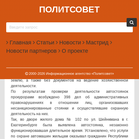
ПОЛИТСОВЕТ
25.04.2008, 08:54
В ЕКАТЕРИНБУРГЕ С НЕЗАКОННЫХ
АВТОПАРКОВОК ВЫСЕЛЯЮТ НЕЗАКОННЫХ
Главная
МИГРАНТОВ
Статьи
Новости
Мастрид
Новости партнеров
О проекте
В Екатеринбурге продолжаются проверки автостоянок на
предмет нарушений правил работы. В ходе последних проверок
выявлены многочисленные нарушения законодательства —
самовольное занятие земельных участков или использование
2000-
2026
Информационное агентство «Политсовет»
земель без оформления правоустанавливающих документов на
землю, а также без документов на ведение хозяйственной
деятельности.
По результатам проверки деятельности автостоянок
прокурорами возбуждено 398 дел об административных
правонарушениях в отношении лиц, организовавших
несанкционированные стоянки и осуществлявшие охранную
деятельность на них.
Так, во дворе жилого дома № 102 по ул. Шейнкмана в г.
Екатеринбурге была выявлена автостоянка, незаконно
функционировавшая длительное время. Установлено, что услуги
по охране автомашин жильцам оказывал гражданин Республики