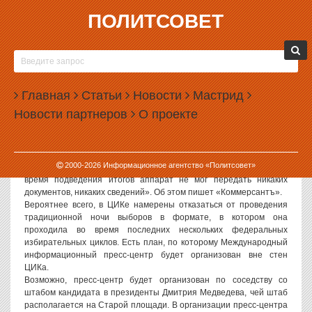
ПОЛИТСОВЕТ
25.01.2008, 07:26
ЦЕНТРИЗБИРКОМ ОТПРАВИТ ЖУРНАЛИСТОВ
КУДА ПОДАЛЬШЕ
Главная
Статьи
Новости
Мастрид
Центризбирком планирует вынести Международный
Новости партнеров
О проекте
информационный пресс-центр, в котором журналисты и
наблюдатели в ночь после выборов президента могут наблюдать
за подведением итогов голосования, за пределы здания ЦИКа в
Большом Черкасском переулке. Постоянные участники
2000-
2026
Информационное агентство «Политсовет»
«выборных ночей» считают, что это делается для того, чтобы «во
время подведения итогов аппарат не мог передать никаких
документов, никаких сведений». Об этом пишет «Коммерсантъ».
Вероятнее всего, в ЦИКе намерены отказаться от проведения
традиционной ночи выборов в формате, в котором она
проходила во время последних нескольких федеральных
избирательных циклов. Есть план, по которому Международный
информационный пресс-центр будет организован вне стен
ЦИКа.
Возможно, пресс-центр будет организован по соседству со
штабом кандидата в президенты Дмитрия Медведева, чей штаб
располагается на Старой площади. В организации пресс-центра