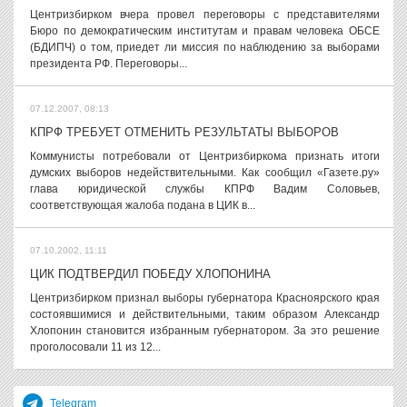
Центризбирком вчера провел переговоры с представителями
Бюро по демократическим институтам и правам человека ОБСЕ
(БДИПЧ) о том, приедет ли миссия по наблюдению за выборами
президента РФ. Переговоры...
07.12.2007, 08:13
КПРФ ТРЕБУЕТ ОТМЕНИТЬ РЕЗУЛЬТАТЫ ВЫБОРОВ
Коммунисты потребовали от Центризбиркома признать итоги
думских выборов недействительными. Как сообщил «Газете.ру»
глава юридической службы КПРФ Вадим Соловьев,
соответствующая жалоба подана в ЦИК в...
07.10.2002, 11:11
ЦИК ПОДТВЕРДИЛ ПОБЕДУ ХЛОПОНИНА
Центризбирком признал выборы губернатора Красноярского края
состоявшимися и действительными, таким образом Александр
Хлопонин становится избранным губернатором. За это решение
проголосовали 11 из 12...
Telegram