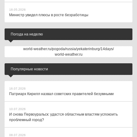
18.05.2026
Министр увидел плюсы в росте безработицы
Погода на неделю
world-weather.ru/pogoda/russia/yekaterinburg/14days/
world-weather.ru
Популярные новости
16.07.2026
Патриарх Кирилл назвал советских правителей безумными
10.07.2026
И снова Первоуральск: удастся областным властям успокоить
проблемный город?
08.07.2026