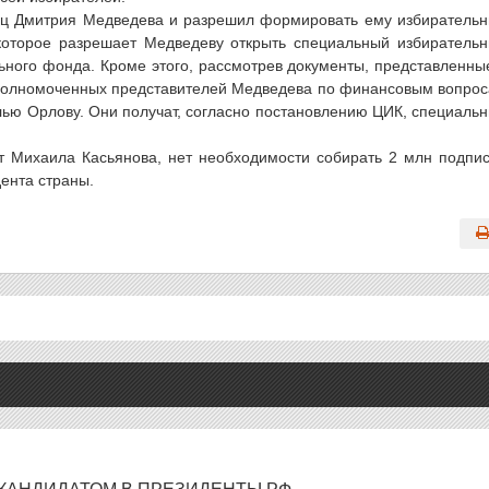
иц Дмитрия Медведева и разрешил формировать ему избиратель
которое разрешает Медведеву открыть специальный избиратель
ного фонда. Кроме этого, рассмотрев документы, представленны
уполномоченных представителей Медведева по финансовым вопро
ью Орлову. Они получат, согласно постановлению ЦИК, специаль
т Михаила Касьянова, нет необходимости собирать 2 млн подпи
дента страны.