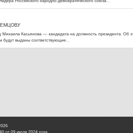
идера Российского народно-демократического союза...
НЕМЦОВУ
ц Михаила Касьянова — кандидата на должность президента. Об э
им будут выданы соответствующие...
2026
0 от 09 июля 2024 года.