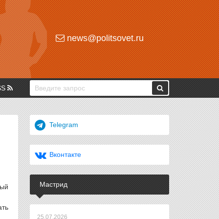
news@politsovet.ru
SS
Telegram
Вконтакте
Мастрид
рый
ать
25.07.2026