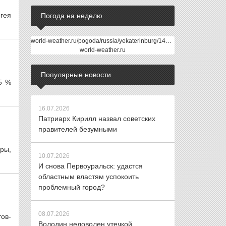
гея
Погода на неделю
world-weather.ru/pogoda/russia/yekaterinburg/14days/
world-weather.ru
Популярные новости
5 %
16.07.2026
Патриарх Кирилл назвал советских
правителей безумными
ры,
10.07.2026
И снова Первоуральск: удастся
областным властям успокоить
проблемный город?
08.07.2026
ов-
Володин недоволен утечкой