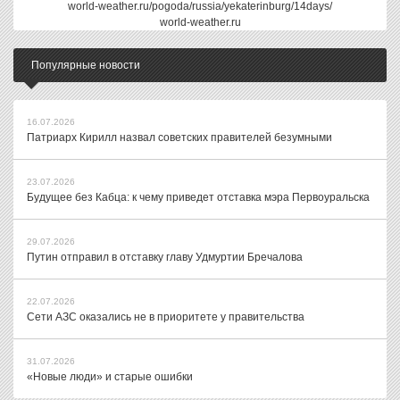
world-weather.ru/pogoda/russia/yekaterinburg/14days/
world-weather.ru
Популярные новости
16.07.2026
Патриарх Кирилл назвал советских правителей безумными
23.07.2026
Будущее без Кабца: к чему приведет отставка мэра Первоуральска
29.07.2026
Путин отправил в отставку главу Удмуртии Бречалова
22.07.2026
Сети АЗС оказались не в приоритете у правительства
31.07.2026
«Новые люди» и старые ошибки