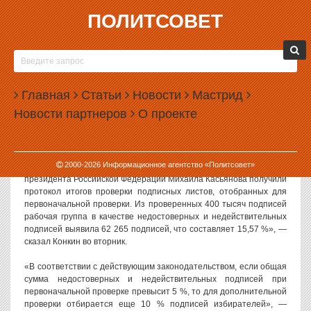
ПОЛИТСОВЕТ
22.01.2008, 13:58
ЦИК ЗАБРАКОВАЛ ПОЧТИ 16 % ПОДПИСЕЙ ЗА
КАСЬЯНОВА И ПРОДОЛЖАЕТ ПРОВЕРКУ
Главная
Статьи
Новости
Мастрид
ЦИК России выявил в ходе первичной выборки подписей,
Новости партнеров
О проекте
собранных в поддержку Михаила Касьянова, более 15 % брака.
Об этом сообщает «Интерфакс» со ссылкой на заявление
секретаря Центризбиркома Николая Конкина.
2000-
2026
Информационное агентство «Политсовет»
«22 января в 11:00 доверенные лица кандидата на должность
президента Российской Федерации Михаила Касьянова получили
протокол итогов проверки подписных листов, отобранных для
первоначальной проверки. Из проверенных 400 тысяч подписей
рабочая группа в качестве недостоверных и недействительных
подписей выявила 62 265 подписей, что составляет 15,57 %», —
сказал Конкин во вторник.
«В соответствии с действующим законодательством, если общая
сумма недостоверных и недействительных подписей при
первоначальной проверке превысит 5 %, то для дополнительной
проверки отбирается еще 10 % подписей избирателей», —