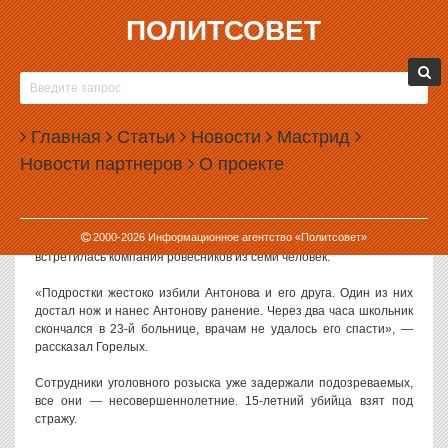
ПОЛИТСОВЕТ
26.11.2007, 13:33
В ЕКАТЕРИНБУРГЕ В ДРАКЕ УБИТ ПОДРОСТОК
В Кировском районе Екатеринбурга проводится расследование
Главная
Статьи
Новости
Мастрид
по факту массовой драки, жертвой которой стал 16-летний
Новости партнеров
О проекте
школьник.
Как сообщил руководитель пресс-службы ГУВД Свердловской
области Валерий Горелых, около 4.00 воскресенья Александр
2000-
2026
Информационное агентство «Политсовет»
Антонов вместе с приятелем шел к своей девушке. По пути им
встретилась компания ровесников из семи человек.
«Подростки жестоко избили Антонова и его друга. Один из них
достал нож и нанес Антонову ранение. Через два часа школьник
скончался в 23-й больнице, врачам не удалось его спасти», —
рассказал Горелых.
Сотрудники уголовного розыска уже задержали подозреваемых,
все они — несовершеннолетние. 15-летний убийца взят под
стражу.