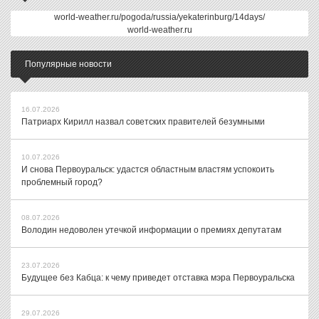
world-weather.ru/pogoda/russia/yekaterinburg/14days/
world-weather.ru
Популярные новости
16.07.2026
Патриарх Кирилл назвал советских правителей безумными
10.07.2026
И снова Первоуральск: удастся областным властям успокоить
проблемный город?
08.07.2026
Володин недоволен утечкой информации о премиях депутатам
23.07.2026
Будущее без Кабца: к чему приведет отставка мэра Первоуральска
29.07.2026