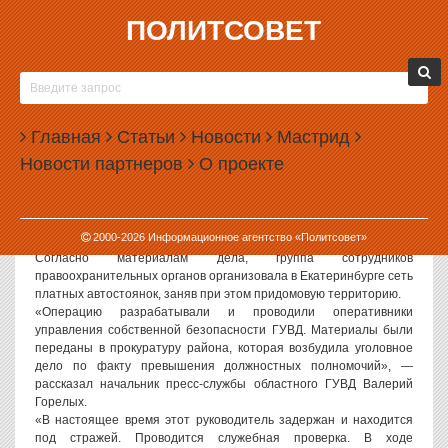
ПОЛИТСОВЕТ
30.08.2007, 11:04
В ЕКАТЕРИНБУРГЕ ВЗЯТ ПОД СТРАЖУ
СОТРУДНИК РУВД
Главная
Статьи
Новости
Мастрид
По информации ГУВД Свердловской области, в Екатеринбурге
Новости партнеров
О проекте
был задержан и взят под стражу заместитель начальника
отделения РУВД Орджоникидзевского района.
Как сообщили ИА «Политсовет» в пресс-службе ГУВД,
задержание произошло в ходе расследования уголовного дела о
2000-
2026
Информационное агентство «Политсовет»
превышении служебных полномочий.
Согласно материалам дела, группа сотрудников
правоохранительных органов организовала в Екатеринбурге сеть
платных автостоянок, заняв при этом придомовую территорию.
«Операцию разрабатывали и проводили оперативники
управления собственной безопасности ГУВД. Материалы были
переданы в прокуратуру района, которая возбудила уголовное
дело по факту превышения должностных полномочий», —
рассказал начальник пресс-службы областного ГУВД Валерий
Горелых.
«В настоящее время этот руководитель задержан и находится
под стражей. Проводится служебная проверка. В ходе