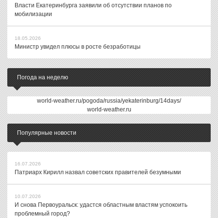
Власти Екатеринбурга заявили об отсутствии планов по
мобилизации
18.05.2026
Министр увидел плюсы в росте безработицы
Погода на неделю
world-weather.ru/pogoda/russia/yekaterinburg/14days/
world-weather.ru
Популярные новости
16.07.2026
Патриарх Кирилл назвал советских правителей безумными
10.07.2026
И снова Первоуральск: удастся областным властям успокоить
проблемный город?