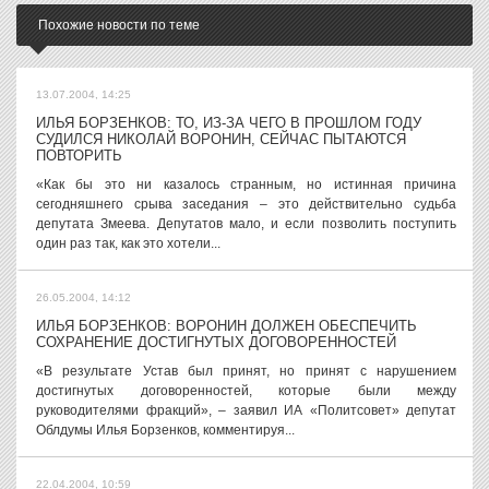
Похожие новости по теме
13.07.2004, 14:25
ИЛЬЯ БОРЗЕНКОВ: ТО, ИЗ-ЗА ЧЕГО В ПРОШЛОМ ГОДУ
СУДИЛСЯ НИКОЛАЙ ВОРОНИН, СЕЙЧАС ПЫТАЮТСЯ
ПОВТОРИТЬ
«Как бы это ни казалось странным, но истинная причина
сегодняшнего срыва заседания – это действительно судьба
депутата Змеева. Депутатов мало, и если позволить поступить
один раз так, как это хотели...
26.05.2004, 14:12
ИЛЬЯ БОРЗЕНКОВ: ВОРОНИН ДОЛЖЕН ОБЕСПЕЧИТЬ
СОХРАНЕНИЕ ДОСТИГНУТЫХ ДОГОВОРЕННОСТЕЙ
«В результате Устав был принят, но принят с нарушением
достигнутых договоренностей, которые были между
руководителями фракций», – заявил ИА «Политсовет» депутат
Облдумы Илья Борзенков, комментируя...
22.04.2004, 10:59