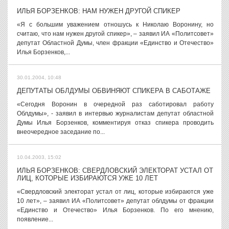
ИЛЬЯ БОРЗЕНКОВ: НАМ НУЖЕН ДРУГОЙ СПИКЕР
«Я с большим уважением отношусь к Николаю Воронину, но
считаю, что нам нужен другой спикер», – заявил ИА «Политсовет»
депутат Областной Думы, член фракции «Единство и Отечество»
Илья Борзенков,...
30.01.2004, 10:48
ДЕПУТАТЫ ОБЛДУМЫ ОБВИНЯЮТ СПИКЕРА В САБОТАЖЕ
«Сегодня Воронин в очередной раз саботировал работу
Облдумы», - заявил в интервью журналистам депутат областной
Думы Илья Борзенков, комментируя отказ спикера проводить
внеочередное заседание по...
10.04.2003, 15:02
ИЛЬЯ БОРЗЕНКОВ: СВЕРДЛОВСКИЙ ЭЛЕКТОРАТ УСТАЛ ОТ
ЛИЦ, КОТОРЫЕ ИЗБИРАЮТСЯ УЖЕ 10 ЛЕТ
«Свердловский электорат устал от лиц, которые избираются уже
10 лет», – заявил ИА «Политсовет» депутат облдумы от фракции
«Единство и Отечество» Илья Борзенков. По его мнению,
появление...