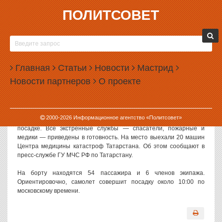
ПОЛИТСОВЕТ
16.11.2007, 10:15
В КАЗАНИ С НЕРАБОТАЮЩИМ ДВИГАТЕЛЕМ
АВАРИЙНО САДИТСЯ ПАССАЖИРСКИЙ
Главная
САМОЛЕТ
Статьи
Новости
Мастрид
Новости партнеров
О проекте
В аэропорту Казани готовится к аварийной посадке самолет
Як-42, выполнявший рейс Набережные Челны — Москва.
Согласно данным «Интерфакса», у самолета произошел отказ
гидросистемы. В настоящее время самолет кружит над
2000-
2026
Информационное агентство «Политсовет»
аэропортом, вырабатывая топливо, готовясь к аварийной
посадке. Все экстренные службы — спасатели, пожарные и
медики — приведены в готовность. На место выехали 20 машин
Центра медицины катастроф Татарстана. Об этом сообщают в
пресс-службе ГУ МЧС РФ по Татарстану.
На борту находятся 54 пассажира и 6 членов экипажа.
Ориентировочно, самолет совершит посадку около 10:00 по
московскому времени.