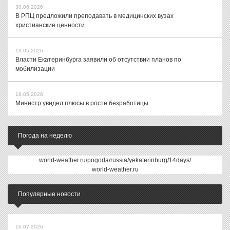
30.06.2026
В РПЦ предложили преподавать в медицинских вузах
христианские ценности
19.05.2026
Власти Екатеринбурга заявили об отсутствии планов по
мобилизации
18.05.2026
Министр увидел плюсы в росте безработицы
Погода на неделю
world-weather.ru/pogoda/russia/yekaterinburg/14days/
world-weather.ru
Популярные новости
16.07.2026