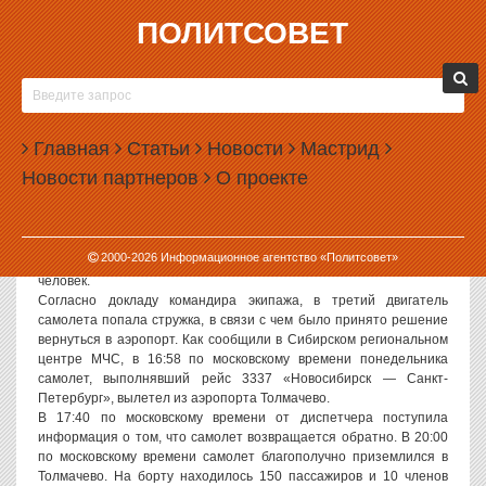
ПОЛИТСОВЕТ
25.07.2006, 11:17
САМОЛЕТ АВИАКОМПАНИИ «СИБИРЬ»
СОВЕРШИЛ ВЫНУЖДЕННУЮ ПОСАДКУ:
Главная
ОТКАЗАЛ ДВИГАТЕЛЬ
Статьи
Новости
Мастрид
Новости партнеров
О проекте
Политсовет, 25.07.2006. Самолет «Ту-154», выполнявший рейс
Новосибирск — Санкт-Петербург, из-за неполадок в работе
двигателя совершил вынужденную посадку в новосибирском
аэропорту Толмачево. По предварительным данным, двигатель
2000-
2026
Информационное агентство «Политсовет»
несколько раз «глохнул». На борту самолета находилось 160
человек.
Согласно докладу командира экипажа, в третий двигатель
самолета попала стружка, в связи с чем было принято решение
вернуться в аэропорт. Как сообщили в Сибирском региональном
центре МЧС, в 16:58 по московскому времени понедельника
самолет, выполнявший рейс 3337 «Новосибирск — Санкт-
Петербург», вылетел из аэропорта Толмачево.
В 17:40 по московскому времени от диспетчера поступила
информация о том, что самолет возвращается обратно. В 20:00
по московскому времени самолет благополучно приземлился в
Толмачево. На борту находилось 150 пассажиров и 10 членов