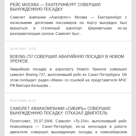
РЕЙС МОСКВА — ЕКАТЕРИНБУРГ СОВЕРШИЛ
ВЫНУЖДЕННУЮ ПОСАДКУ
Самолет компании «Аэрофлот» Москва — Екатеринбург с
несколькими десятками пассажиров на борту вынужден был
вернуться в столичный аэропорт Шереметьево из-за
разгерметизации салона. Самолет был...
22.05.2007, 11:22
BOEING-737 СОВЕРШИЛ АВАРИЙНУЮ ПОСАДКУ В НОВОМ
УРЕНГОЕ
Аварийную посадку в аэропорту Нового Уренгоя совершил
самолет Boeing-737, выполнявший рейс из Санкт-Петербурга. Об
этом сообщает радио «Маяк» со ссылкой на представителя МЧС
РФ Виктора Бельцова....
25.07.2006, 11:07
САМОЛЕТ АВИАКОМПАНИИ «СИБИРЬ» СОВЕРШИЛ
ВЫНУЖДЕННУЮ ПОСАДКУ: ОТКАЗАЛ ДВИГАТЕЛЬ
Политсовет, 25.07.2006. Самолет «Ту-154», выполнявший рейс
Новосибирск — Санкт-Петербург, из-за неполадок в работе
двигателя совершил вынужденную посадку в новосибирском