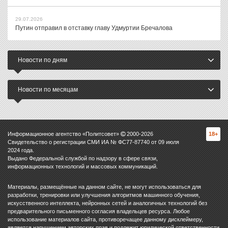
29.07.2026
Путин отправил в отставку главу Удмуртии Бречалова
Новости по дням
Новости по месяцам
Информационное агентство «Политсовет»
2000-
2026
18+
Свидетельство о регистрации СМИ ИА № ФС77-87740 от 09 июля
2024 года.
Выдано Федеральной службой по надзору в сфере связи,
информационных технологий и массовых коммуникаций.
Материалы, размещённые на данном сайте, не могут использоваться для
разработки, тренировки или улучшения алгоритмов машинного обучения,
искусственного интеллекта, нейронных сетей и аналогичных технологий без
предварительного письменного согласия владельцев ресурса. Любое
использование материалов сайта, противоречащее данному дисклеймеру,
является нарушением авторских прав и подлежит юридической ответственности