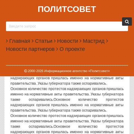
ПОЛИТСОВЕТ
29.03.2003, 09:36
ОСНОВНОЕ КОЛИЧЕСТВО ПРОТЕСТОВ
НАДЗИРАЮЩИХ ОРГАНОВ ПРИШЛАСЬ
Главная
ИМЕННО НА НОРМАТИВНЫЕ АКТЫ
Статьи
Новости
Мастрид
ПРАВИТЕЛЬСТВА. УКАЗЫ ГУБЕРНАТОРА
Новости партнеров
О проекте
ТАКЖЕ ОСПАРИВАЛИСЬ.
Основное количество протестов надзирающих органов пришлась
именно на нормативные акты правительства. Указы губернатора
2000-
2026
Информационное агентство «Политсовет»
также оспаривались.Основное количество протестов
надзирающих органов пришлась именно на нормативные акты
правительства. Указы губернатора также оспаривались.
Основное количество протестов надзирающих органов пришлась
именно на нормативные акты правительства. Указы губернатора
также оспаривались.Основное количество протестов
надзирающих органов пришлась именно на нормативные акты
правительства. Указы губернатора также оспаривались.
Основное количество протестов надзирающих органов пришлась
именно на нормативные акты правительства. Указы губернатора
также оспаривались.Основное количество протестов
надзирающих органов пришлась именно на нормативные акты