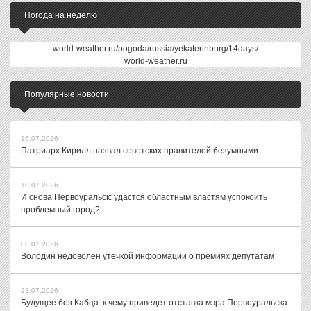
Погода на неделю
world-weather.ru/pogoda/russia/yekaterinburg/14days/
world-weather.ru
Популярные новости
16.07.2026
Патриарх Кирилл назвал советских правителей безумными
10.07.2026
И снова Первоуральск: удастся областным властям успокоить
проблемный город?
08.07.2026
Володин недоволен утечкой информации о премиях депутатам
23.07.2026
Будущее без Кабца: к чему приведет отставка мэра Первоуральска