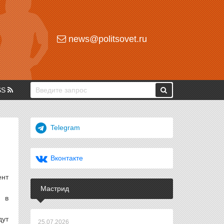
news@politsovet.ru
SS
Telegram
Вконтакте
ент
Мастрид
и в
дут
25.07.2026