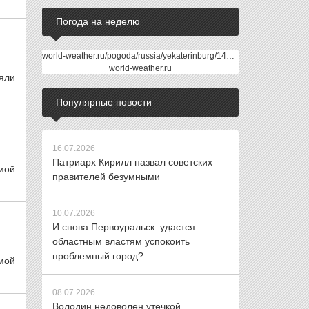
Погода на неделю
world-weather.ru/pogoda/russia/yekaterinburg/14days/
world-weather.ru
няли
Популярные новости
16.07.2026
Патриарх Кирилл назвал советских
ямой
правителей безумными
10.07.2026
И снова Первоуральск: удастся
областным властям успокоить
проблемный город?
ямой
08.07.2026
Володин недоволен утечкой