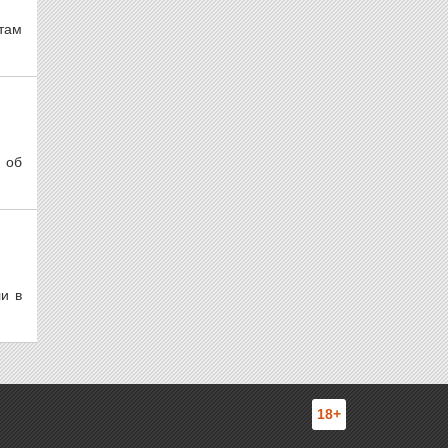
там
 об
и в
18+