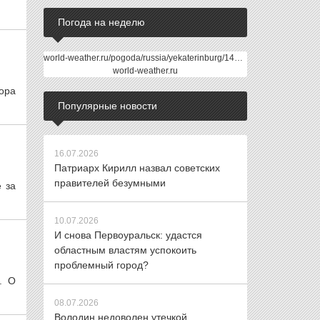
Погода на неделю
world-weather.ru/pogoda/russia/yekaterinburg/14days/
world-weather.ru
ора
Популярные новости
16.07.2026
Патриарх Кирилл назвал советских
правителей безумными
 за
10.07.2026
И снова Первоуральск: удастся
областным властям успокоить
проблемный город?
. О
08.07.2026
Володин недоволен утечкой