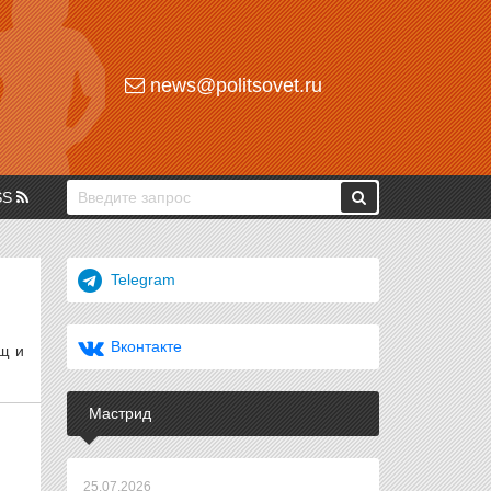
news@politsovet.ru
SS
Telegram
Вконтакте
щ и
Мастрид
25.07.2026