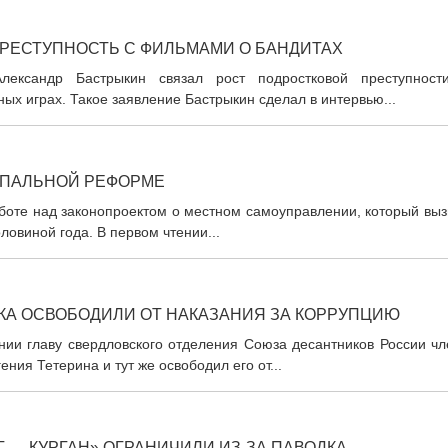
РЕСТУПНОСТЬ С ФИЛЬМАМИ О БАНДИТАХ
лександр Бастрыкин связал рост подростковой преступност
х играх. Такое заявление Бастрыкин сделал в интервью...
ИПАЛЬНОЙ РЕФОРМЕ
аботе над законопроектом о местном самоуправлении, который вы
ловиной года. В первом чтении...
КА ОСВОБОДИЛИ ОТ НАКАЗАНИЯ ЗА КОРРУПЦИЮ
онии главу свердловского отделения Союза десантников России ч
ия Тетерина и тут же освободил его от...
 — КУРГАН» ОГРАНИЧИЛИ ИЗ-ЗА ПАВОДКА