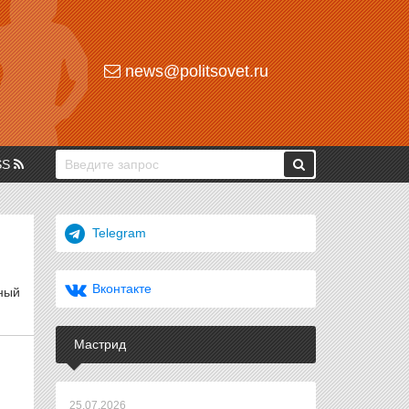
news@politsovet.ru
SS
Telegram
Вконтакте
ный
Мастрид
25.07.2026