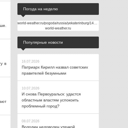
Погода на неделю
world-weather.ru/pogoda/russia/yekaterinburg/14days/
ше.
world-weather.ru
Популярные новости
16.07.2026
у в
Патриарх Кирилл назвал советских
правителей безумными
10.07.2026
И снова Первоуральск: удастся
областным властям успокоить
ают
проблемный город?
08.07.2026
Володин недоволен утечкой