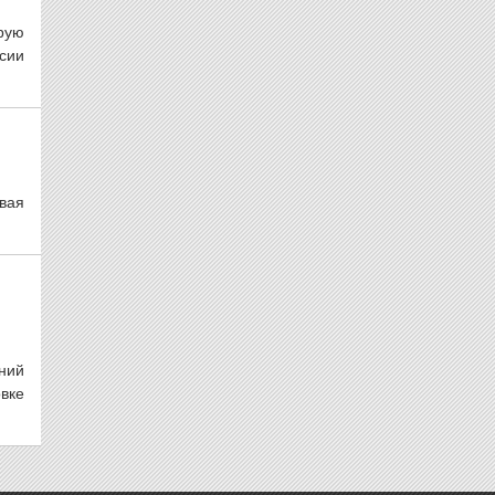
рую
сии
вая
ний
вке