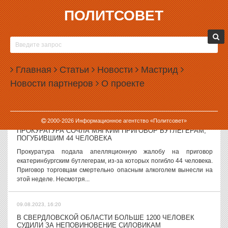
ПОЛИТСОВЕТ
09.08.2023, 17:49
РОССИЯНЕ СКЕПТИЧЕСКИ ОТНЕСЛИСЬ К ЦИФРОВОМУ
РУБЛЮ
Введение в России цифрового рубля не произвело сильного
Главная
Статьи
Новости
Мастрид
впечатления на жителей страны. Большинство россиян не знает,
Новости партнеров
О проекте
что это такое, и не хочет этим пользоваться. Опрос, посвященный
цифровому рублю,...
09.08.2023, 16:51
2000-
2026
Информационное агентство «Политсовет»
ПРОКУРАТУРА СОЧЛА МЯГКИМ ПРИГОВОР БУТЛЕГЕРАМ,
ПОГУБИВШИМ 44 ЧЕЛОВЕКА
Прокуратура подала апелляционную жалобу на приговор
екатеринбургским бутлегерам, из-за которых погибло 44 человека.
Приговор торговцам смертельно опасным алкоголем вынесли на
этой неделе. Несмотря...
09.08.2023, 16:20
В СВЕРДЛОВСКОЙ ОБЛАСТИ БОЛЬШЕ 1200 ЧЕЛОВЕК
СУДИЛИ ЗА НЕПОВИНОВЕНИЕ СИЛОВИКАМ