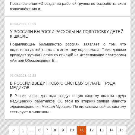
Постановление «О создании рабочей группы по разработке схем
водоснабжения и...
08.08.2023, 13:05
У РОССИЯН ВЫРОСЛИ РАСХОДЫ НА ПОДГОТОВКУ ДЕТЕЙ
К ШКОЛЕ
Подавляющее большинство россиян заявляет о том, что
подготовка детей к школе в этом году подорожала. Такие данные
приводит журнал Forbes со ссылкой на исследование платформы
«Актион Образование». В...
08.08.2023, 12:23
В РОССИИ ВВЕДУТ НОВУЮ СИСТЕМУ ОПЛАТЫ ТРУДА
МЕДИКОВ
В России через два года введут новую систему оплаты труда
медицинских работников. Об этом во вторник заявил министр
здравоохранения Михаил Мурашко. По его словам, сейчас систему
тестируют в пилотном...
1
...
6
7
8
9
10
11
12
13
14
15