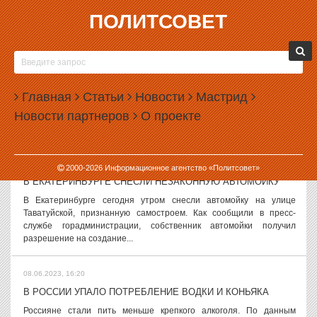
ПОЛИТСОВЕТ
08.06.2023, 17:55
В ГОСДУМЕ ВЫСТУПИЛИ ЗА ОГРАНИЧЕНИЕ ПРОДАЖИ
САМОГОННЫХ АППАРАТОВ
На фоне массового отравления суррогатным сидром в Госдуме
Главная
Статьи
Новости
Мастрид
предложили ограничить продажу самогонных аппаратов. Как
Новости партнеров
О проекте
сообщает РИА «Новости», с таким предложением выступил
депутат нижней палаты...
08.06.2023, 17:03
2000-
2026
Информационное агентство «Политсовет»
В ЕКАТЕРИНБУРГЕ СНЕСЛИ НЕЗАКОННУЮ АВТОМОЙКУ
В Екатеринбурге сегодня утром снесли автомойку на улице
Таватуйской, признанную самостроем. Как сообщили в пресс-
службе горадминистрации, собственник автомойки получил
разрешение на создание...
08.06.2023, 16:20
В РОССИИ УПАЛО ПОТРЕБЛЕНИЕ ВОДКИ И КОНЬЯКА
Россияне стали пить меньше крепкого алкоголя. По данным