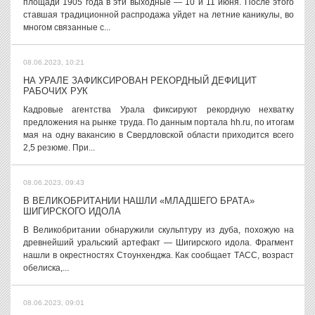
площади 1905 года в эти выходные — 10 и 11 июня. После этого
ставшая традиционной распродажа уйдет на летние каникулы, во
многом связанные с...
08.06.2023, 10:21
НА УРАЛЕ ЗАФИКСИРОВАН РЕКОРДНЫЙ ДЕФИЦИТ
РАБОЧИХ РУК
Кадровые агентства Урала фиксируют рекордную нехватку
предложения на рынке труда. По данным портала hh.ru, по итогам
мая на одну вакансию в Свердловской области приходится всего
2,5 резюме. При...
08.06.2023, 09:43
В ВЕЛИКОБРИТАНИИ НАШЛИ «МЛАДШЕГО БРАТА»
ШИГИРСКОГО ИДОЛА
В Великобритании обнаружили скульптуру из дуба, похожую на
древнейший уральский артефакт — Шигирского идола. Фрагмент
нашли в окрестностях Стоунхенджа. Как сообщает ТАСС, возраст
обелиска,...
08.06.2023, 09:01