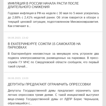
ИНФЛЯЦИЯ В РОССИИ НАЧАЛА РАСТИ ПОСЛЕ
ДЛИТЕЛЬНОГО СНИЖЕНИЯ
Годовая инфляция в РФ на неделе с 30 мая по 5 июня ускорилась
до 2,68% с 2,41% неделей ранее. Об этом говорится в обзоре о
текущей ценовой ситуации, подготовленном Минэкономразвития.
Как отмечают в...
08.06.2023, 13:42
В ЕКАТЕРИНБУРГЕ СОЖГЛИ 15 САМОКАТОВ НА
ПАРКОВКАХ
В Екатеринбурге неизвестные за минувшую ночь устроили два
поджога электросамокатов, размещенных на парковках. В пресс-
службе ГУ МЧС по Свердловской области сообщили, что первый
такой случай...
08.06.2023, 13:03
ДЕПУТАТЫ ПРЕДЛАГАЮТ ОГРАНИЧИТЬ ОПРЕССОВКИ
Депутаты Государственной думы предлагают ограничить срок
летних опрессовок тремя днями. С такой инициативой выступил
вице-спикер Государственной думы от ЛДПР Борис Чернышов,
обратившийся с...