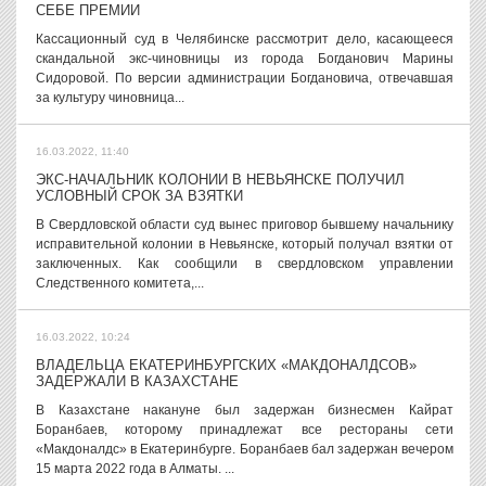
СЕБЕ ПРЕМИИ
Кассационный суд в Челябинске рассмотрит дело, касающееся
скандальной экс-чиновницы из города Богданович Марины
Сидоровой. По версии администрации Богдановича, отвечавшая
за культуру чиновница...
16.03.2022, 11:40
ЭКС-НАЧАЛЬНИК КОЛОНИИ В НЕВЬЯНСКЕ ПОЛУЧИЛ
УСЛОВНЫЙ СРОК ЗА ВЗЯТКИ
В Свердловской области суд вынес приговор бывшему начальнику
исправительной колонии в Невьянске, который получал взятки от
заключенных. Как сообщили в свердловском управлении
Следственного комитета,...
16.03.2022, 10:24
ВЛАДЕЛЬЦА ЕКАТЕРИНБУРГСКИХ «МАКДОНАЛДСОВ»
ЗАДЕРЖАЛИ В КАЗАХСТАНЕ
В Казахстане накануне был задержан бизнесмен Кайрат
Боранбаев, которому принадлежат все рестораны сети
«Макдоналдс» в Екатеринбурге. Боранбаев бал задержан вечером
15 марта 2022 года в Алматы. ...