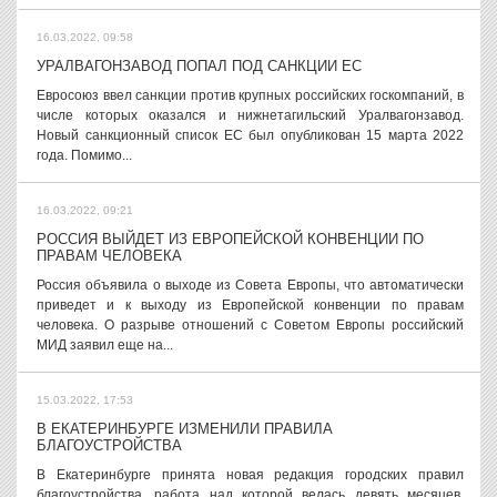
16.03.2022, 09:58
УРАЛВАГОНЗАВОД ПОПАЛ ПОД САНКЦИИ ЕС
Евросоюз ввел санкции против крупных российских госкомпаний, в
числе которых оказался и нижнетагильский Уралвагонзавод.
Новый санкционный список ЕС был опубликован 15 марта 2022
года. Помимо...
16.03.2022, 09:21
РОССИЯ ВЫЙДЕТ ИЗ ЕВРОПЕЙСКОЙ КОНВЕНЦИИ ПО
ПРАВАМ ЧЕЛОВЕКА
Россия объявила о выходе из Совета Европы, что автоматически
приведет и к выходу из Европейской конвенции по правам
человека. О разрыве отношений с Советом Европы российский
МИД заявил еще на...
15.03.2022, 17:53
В ЕКАТЕРИНБУРГЕ ИЗМЕНИЛИ ПРАВИЛА
БЛАГОУСТРОЙСТВА
В Екатеринбурге принята новая редакция городских правил
благоустройства, работа над которой велась девять месяцев.