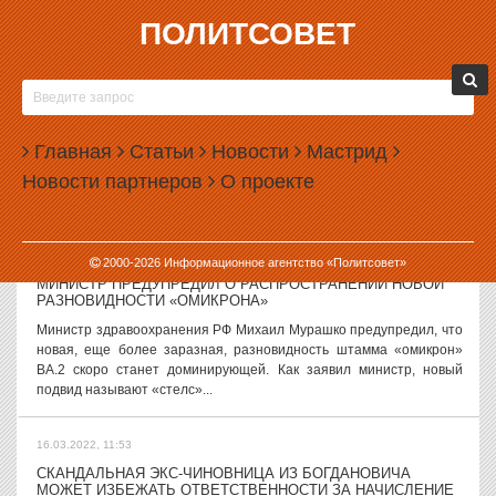
ПОЛИТСОВЕТ
16.03.2022, 13:52
В СВЕРДЛОВСКОЙ ОБЛАСТИ ЗАФИКСИРОВАЛИ 1 802
СЛУЧАЯ COVID-19 ЗА СУТКИ
В Свердловской области за сутки официально подтверждено 1 802
Главная
Статьи
Новости
Мастрид
новых случая заражения коронавирусом. Это на 76 случаев
Новости партнеров
О проекте
меньше, чем днем ранее. По данным областного оперативного
штаба на 16 марта 2022...
16.03.2022, 12:51
2000-
2026
Информационное агентство «Политсовет»
МИНИСТР ПРЕДУПРЕДИЛ О РАСПРОСТРАНЕНИИ НОВОЙ
РАЗНОВИДНОСТИ «ОМИКРОНА»
Министр здравоохранения РФ Михаил Мурашко предупредил, что
новая, еще более заразная, разновидность штамма «омикрон»
ВА.2 скоро станет доминирующей. Как заявил министр, новый
подвид называют «стелс»...
16.03.2022, 11:53
СКАНДАЛЬНАЯ ЭКС-ЧИНОВНИЦА ИЗ БОГДАНОВИЧА
МОЖЕТ ИЗБЕЖАТЬ ОТВЕТСТВЕННОСТИ ЗА НАЧИСЛЕНИЕ