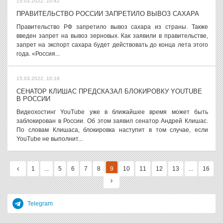
15.03.2022, 10:42
ПРАВИТЕЛЬСТВО РОССИИ ЗАПРЕТИЛО ВЫВОЗ САХАРА
Правительство РФ запретило вывоз сахара из страны. Также
введен запрет на вывоз зерновых. Как заявили в правительстве,
запрет на экспорт сахара будет действовать до конца лета этого
года. «Россия...
15.03.2022, 10:18
СЕНАТОР КЛИШАС ПРЕДСКАЗАЛ БЛОКИРОВКУ YOUTUBE
В РОССИИ
Видеохостинг YouTube уже в ближайшее время может быть
заблокирован в России. Об этом заявил сенатор Андрей Клишас.
По словам Клишаса, блокировка наступит в том случае, если
YouTube не выполнит...
1
...
5
6
7
8
9
10
11
12
13
...
16
Telegram