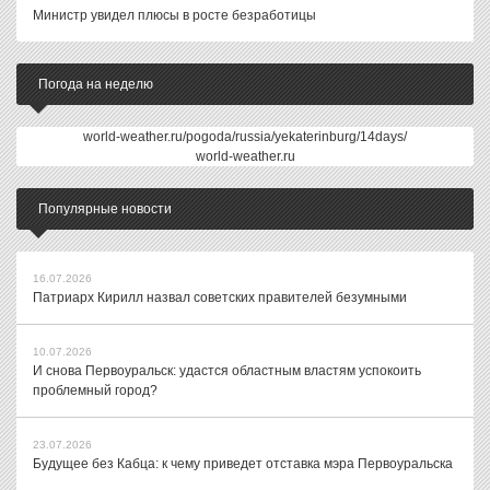
Министр увидел плюсы в росте безработицы
Погода на неделю
world-weather.ru/pogoda/russia/yekaterinburg/14days/
world-weather.ru
Популярные новости
16.07.2026
Патриарх Кирилл назвал советских правителей безумными
10.07.2026
И снова Первоуральск: удастся областным властям успокоить
проблемный город?
23.07.2026
Будущее без Кабца: к чему приведет отставка мэра Первоуральска