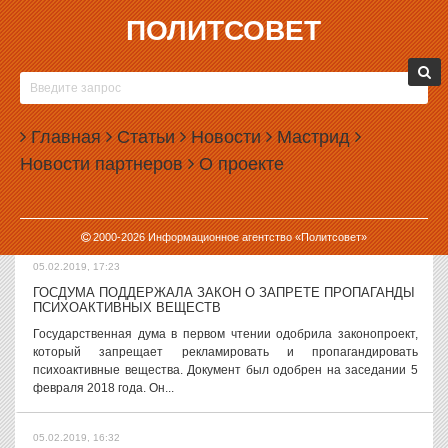
ПОЛИТСОВЕТ
05.02.2019, 17:58
СУД ПОМИРИЛ МУГИСО И
РПЦ
Арбитражный суд Уральского
Главная
Статьи
Новости
Мастрид
округа утвердил мировое
Новости партнеров
О проекте
соглашение между
Екатеринбургской епархией РПЦ и министерством по управлению
госимуществом Свердловской области, полтора года спорившим
из-за зданий...
2000-
2026
Информационное агентство «Политсовет»
05.02.2019, 17:23
ГОСДУМА ПОДДЕРЖАЛА ЗАКОН О ЗАПРЕТЕ ПРОПАГАНДЫ
ПСИХОАКТИВНЫХ ВЕЩЕСТВ
Государственная дума в первом чтении одобрила законопроект,
который запрещает рекламировать и пропагандировать
психоактивные вещества. Документ был одобрен на заседании 5
февраля 2018 года. Он...
05.02.2019, 16:32