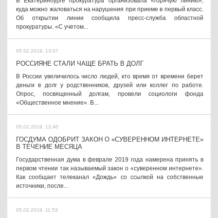
В Екатеринбурге прокуратура организовала «горячую линию»,
куда можно жаловаться на нарушения при приеме в первый класс.
Об открытии линии сообщила пресс-служба областной
прокуратуры. «С учетом...
05.02.2019, 13:07
РОССИЯНЕ СТАЛИ ЧАЩЕ БРАТЬ В ДОЛГ
В России увеличилось число людей, кто время от времени берет
деньги в долг у родственников, друзей или коллег по работе.
Опрос, посвященный долгам, провели социологи фонда
«Общественное мнение». В...
05.02.2019, 12:40
ГОСДУМА ОДОБРИТ ЗАКОН О «СУВЕРЕННОМ ИНТЕРНЕТЕ»
В ТЕЧЕНИЕ МЕСЯЦА
Государственная дума в феврале 2019 года намерена принять в
первом чтении так называемый закон о «суверенном интернете».
Как сообщает телеканал «Дождь» со ссылкой на собственные
источники, после...
05.02.2019, 11:53