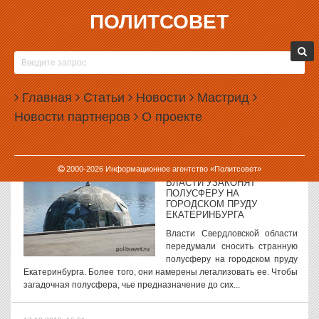
ПОЛИТСОВЕТ
17.10.2018, 17:55
У СОТРУДНИКОВ СВЕРДЛОВСКОЙ РОСГВАРДИИ НАШЛИ
СКРЫТЫЕ ДОХОДЫ И ИМУЩЕСТВО
В управлении Росгвардии по Свердловской области обнаружены
Главная
Статьи
Новости
Мастрид
десятки нарушений антикоррупционного законодательства. Как
Новости партнеров
О проекте
сообщает областная прокуратура, по итогам проверки у
сотрудников силового...
17.10.2018, 17:13
2000-
2026
Информационное агентство «Политсовет»
ВЛАСТИ УЗАКОНЯТ
ПОЛУСФЕРУ НА
ГОРОДСКОМ ПРУДУ
ЕКАТЕРИНБУРГА
Власти Свердловской области
передумали сносить странную
полусферу на городском пруду
Екатеринбурга. Более того, они намерены легализовать ее. Чтобы
загадочная полусфера, чье предназначение до сих...