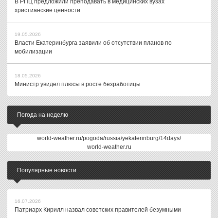
В РПЦ предложили преподавать в медицинских вузах
христианские ценности
19.05.2026
Власти Екатеринбурга заявили об отсутствии планов по
мобилизации
18.05.2026
Министр увидел плюсы в росте безработицы
Погода на неделю
world-weather.ru/pogoda/russia/yekaterinburg/14days/
world-weather.ru
Популярные новости
16.07.2026
Патриарх Кирилл назвал советских правителей безумными