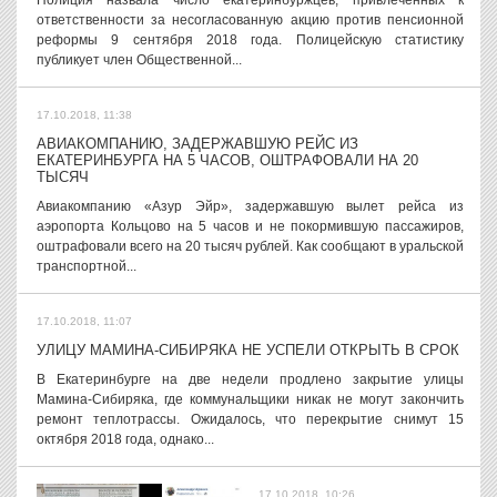
Полиция назвала число екатеринбуржцев, привлеченных к
ответственности за несогласованную акцию против пенсионной
реформы 9 сентября 2018 года. Полицейскую статистику
публикует член Общественной...
17.10.2018, 11:38
АВИАКОМПАНИЮ, ЗАДЕРЖАВШУЮ РЕЙС ИЗ
ЕКАТЕРИНБУРГА НА 5 ЧАСОВ, ОШТРАФОВАЛИ НА 20
ТЫСЯЧ
Авиакомпанию «Азур Эйр», задержавшую вылет рейса из
аэропорта Кольцово на 5 часов и не покормившую пассажиров,
оштрафовали всего на 20 тысяч рублей. Как сообщают в уральской
транспортной...
17.10.2018, 11:07
УЛИЦУ МАМИНА-СИБИРЯКА НЕ УСПЕЛИ ОТКРЫТЬ В СРОК
В Екатеринбурге на две недели продлено закрытие улицы
Мамина-Сибиряка, где коммунальщики никак не могут закончить
ремонт теплотрассы. Ожидалось, что перекрытие снимут 15
октября 2018 года, однако...
17.10.2018, 10:26