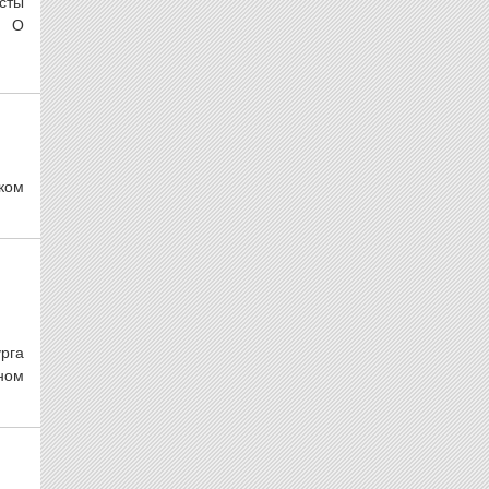
сты
. О
ком
рга
ном