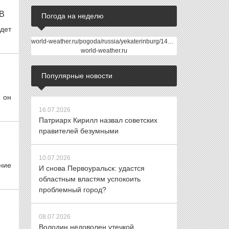
В
Погода на неделю
дет
world-weather.ru/pogoda/russia/yekaterinburg/14days/
world-weather.ru
Популярные новости
 он
16.07.2026
Патриарх Кирилл назвал советских
правителей безумными
10.07.2026
ние
И снова Первоуральск: удастся
областным властям успокоить
проблемный город?
08.07.2026
Володин недоволен утечкой