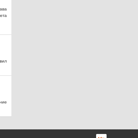
ава
ета
вил
ние