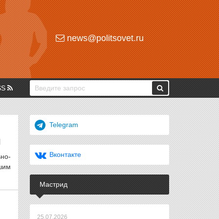
news@politsovet.ru
SS
Telegram
Й
Вконтакте
но-
шим
Мастрид
25.07.2026