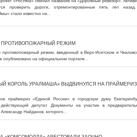
проект «РосЯма» сменил название на «Дорожный ревизор». Активи
тся проверить дороги, отремонтированные пять лет назад
мы» стало известно на...
Й ПРОТИВОПОЖАРНЫЙ РЕЖИМ
 противопожарный режим, введенный в Верх-Исетском и Чкаловс
е опубликовано на официальном портале...
Й КОРОЛЬ УРАЛМАША» ВЫДВИНУЛСЯ НА ПРАЙМЕРИЗ
ков праймериз «Единой России» в городскую думу Екатеринбу
действующий депутат. Документы на участие в предваритель
Александр Найданов, которого...
А «КОМСОМОЛЛА» АРЕСТОВАЛИ ЗАОЧНО