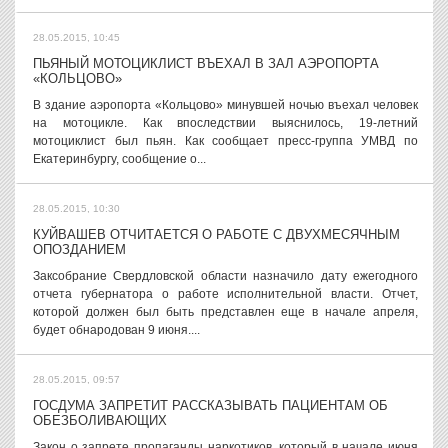
28.05.2015, 10:45
ПЬЯНЫЙ МОТОЦИКЛИСТ ВЪЕХАЛ В ЗАЛ АЭРОПОРТА
«КОЛЬЦОВО»
В здание аэропорта «Кольцово» минувшей ночью въехал человек
на мотоцикле. Как впоследствии выяснилось, 19-летний
мотоциклист был пьян. Как сообщает пресс-группа УМВД по
Екатеринбургу, сообщение о...
28.05.2015, 10:30
КУЙВАШЕВ ОТЧИТАЕТСЯ О РАБОТЕ С ДВУХМЕСЯЧНЫМ
ОПОЗДАНИЕМ
Заксобрание Свердловской области назначило дату ежегодного
отчета губернатора о работе исполнительной власти. Отчет,
которой должен был быть представлен еще в начале апреля,
будет обнародован 9 июня....
28.05.2015, 09:57
ГОСДУМА ЗАПРЕТИТ РАССКАЗЫВАТЬ ПАЦИЕНТАМ ОБ
ОБЕЗБОЛИВАЮЩИХ
Закон о запрете пропаганды наркотиков, который в начале июня