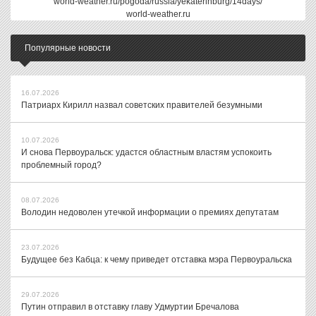
world-weather.ru/pogoda/russia/yekaterinburg/14days/
world-weather.ru
Популярные новости
16.07.2026
Патриарх Кирилл назвал советских правителей безумными
10.07.2026
И снова Первоуральск: удастся областным властям успокоить
проблемный город?
08.07.2026
Володин недоволен утечкой информации о премиях депутатам
23.07.2026
Будущее без Кабца: к чему приведет отставка мэра Первоуральска
29.07.2026
Путин отправил в отставку главу Удмуртии Бречалова