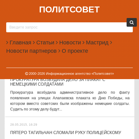
ПОЛИТСОВЕТ
28.05.2015, 17:52
ДЕПУТАТЫ ПЕРЕДУМАЛИ ЗАПРЕЩАТЬ НАЗВАНИЯ
НАРКОТИКОВ
Депутаты Госдумы планируют ко второму чтению убрать из закона
Главная
Статьи
Новости
Мастрид
об ответственности за пропаганду наркотиков запрет на
Новости партнеров
О проекте
упоминание названий наркотических средств. Впрочем,
официально новая версия проекта...
28.05.2015, 17:16
2000-
2026
Информационное агентство «Политсовет»
ПРОКУРАТУРА ВОЗБУДИЛА ДЕЛО ЗА ПЛАКАТ С
НЕМЕЦКИМИ СОЛДАТАМИ
Прокуратура возбудила административное дело по факту
появления на улицах Алапаевска плаката ко Дню Победы, на
котором вместо советских были изображены немецкие солдаты.
Судить по этому делу будут...
28.05.2015, 16:29
ПЯТЕРО ТАГИЛЬЧАН СЛОМАЛИ РУКУ ПОЛИЦЕЙСКОМУ