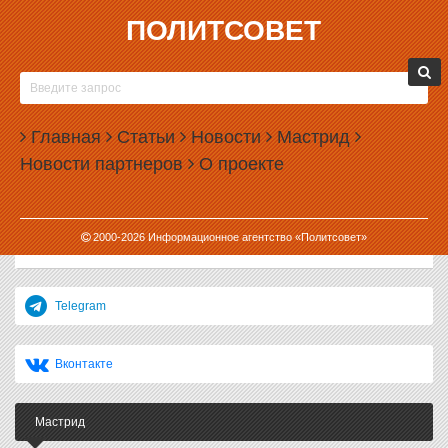
ПОЛИТСОВЕТ
24.01.2015, 13:44
«МОЖЕТ, ОН СПАСАЛ
СТРАНУ?»: В ДВИЖЕНИИ «В
ЗАЩИТУ ЧЕЛОВЕКА ТРУДА»
КОММЕНТИРУЮТ НАГРАДУ
Главная
Статьи
Новости
Мастрид
СЕЧИНА-МЛАДШЕГО
Новости партнеров
О проекте
В Екатеринбурге прошел съезд
движения «В защиту человека
труда», на который собрались рабочие, депутаты, чиновники и
профсоюзные функционеры из нескольких регионов Урала.
2000-
2026
Информационное агентство «Политсовет»
«Политсовет» решил...
Telegram
Вконтакте
Мастрид