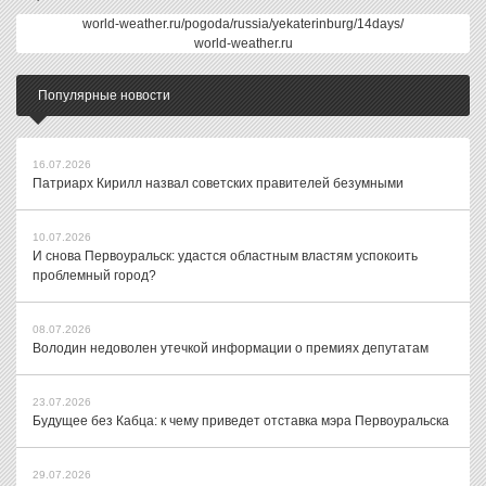
world-weather.ru/pogoda/russia/yekaterinburg/14days/
world-weather.ru
Популярные новости
16.07.2026
Патриарх Кирилл назвал советских правителей безумными
10.07.2026
И снова Первоуральск: удастся областным властям успокоить
проблемный город?
08.07.2026
Володин недоволен утечкой информации о премиях депутатам
23.07.2026
Будущее без Кабца: к чему приведет отставка мэра Первоуральска
29.07.2026