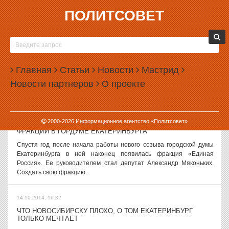
ПОЛИТСОВЕТ
14.10.2014, 17:51
В ГОСДУМУ ВНЕСЕН ЗАКОН О СОЗДАНИИ МИЛИЦИИ
В Государственную думу РФ внесен закон о создании в стране
муниципальной милиции. Такая милиция должна будет охранять
Главная
Статьи
Новости
Мастрид
правопорядок на территории отдельных муниципальных
Новости партнеров
О проекте
образований. Авторами...
14.10.2014, 17:12
2000-
2026
Информационное агентство «Политсовет»
«ЕДИНОЙ РОССИИ» ПОТРЕБОВАЛСЯ ГОД НА СОЗДАНИЕ
ФРАКЦИИ В ГОРДУМЕ ЕКАТЕРИНБУРГА
Спустя год после начала работы нового созыва городской думы
Екатеринбурга в ней наконец появилась фракция «Единая
Россия». Ее руководителем стал депутат Александр Мяконьких.
Создать свою фракцию...
14.10.2014, 16:32
ЧТО НОВОСИБИРСКУ ПЛОХО, О ТОМ ЕКАТЕРИНБУРГ
ТОЛЬКО МЕЧТАЕТ