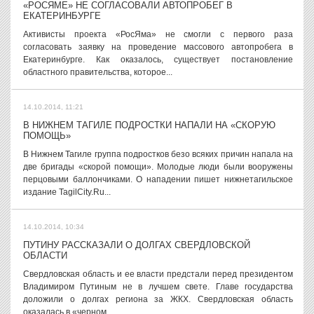
«РОСЯМЕ» НЕ СОГЛАСОВАЛИ АВТОПРОБЕГ В
ЕКАТЕРИНБУРГЕ
Активисты проекта «РосЯма» не смогли с первого раза
согласовать заявку на проведение массового автопробега в
Екатеринбурге. Как оказалось, существует постановление
областного правительства, которое...
14.10.2014, 11:21
В НИЖНЕМ ТАГИЛЕ ПОДРОСТКИ НАПАЛИ НА «СКОРУЮ
ПОМОЩЬ»
В Нижнем Тагиле группа подростков безо всяких причин напала на
две бригады «скорой помощи». Молодые люди были вооружены
перцовыми баллончиками. О нападении пишет нижнетагильское
издание TagilCity.Ru...
14.10.2014, 10:34
ПУТИНУ РАССКАЗАЛИ О ДОЛГАХ СВЕРДЛОВСКОЙ
ОБЛАСТИ
Свердловская область и ее власти предстали перед президентом
Владимиром Путиным не в лучшем свете. Главе государства
доложили о долгах региона за ЖКХ. Свердловская область
оказалась в «черном...