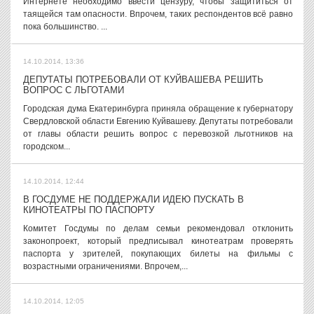
Интернете необходимо ввести цензуру, чтобы защититься от
таящейся там опасности. Впрочем, таких респондентов всё равно
пока большинство. ...
14.10.2014, 13:36
ДЕПУТАТЫ ПОТРЕБОВАЛИ ОТ КУЙВАШЕВА РЕШИТЬ
ВОПРОС С ЛЬГОТАМИ
Городская дума Екатеринбурга приняла обращение к губернатору
Свердловской области Евгению Куйвашеву. Депутаты потребовали
от главы области решить вопрос с перевозкой льготников на
городском...
14.10.2014, 12:44
В ГОСДУМЕ НЕ ПОДДЕРЖАЛИ ИДЕЮ ПУСКАТЬ В
КИНОТЕАТРЫ ПО ПАСПОРТУ
Комитет Госдумы по делам семьи рекомендовал отклонить
законопроект, который предписывал кинотеатрам проверять
паспорта у зрителей, покупающих билеты на фильмы с
возрастными ограничениями. Впрочем,...
14.10.2014, 12:05