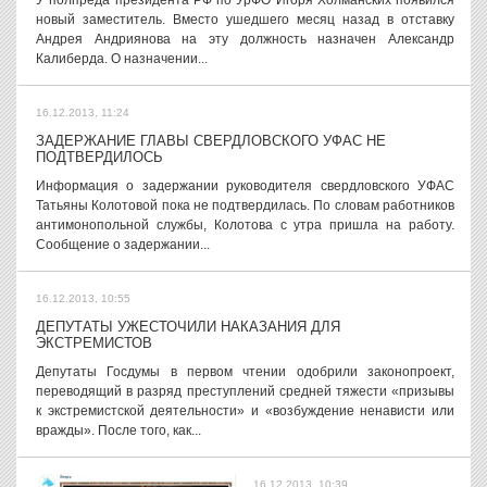
У полпреда президента РФ по УрФО Игоря Холманских появился
новый заместитель. Вместо ушедшего месяц назад в отставку
Андрея Андриянова на эту должность назначен Александр
Калиберда. О назначении...
16.12.2013, 11:24
ЗАДЕРЖАНИЕ ГЛАВЫ СВЕРДЛОВСКОГО УФАС НЕ
ПОДТВЕРДИЛОСЬ
Информация о задержании руководителя свердловского УФАС
Татьяны Колотовой пока не подтвердилась. По словам работников
антимонопольной службы, Колотова с утра пришла на работу.
Сообщение о задержании...
16.12.2013, 10:55
ДЕПУТАТЫ УЖЕСТОЧИЛИ НАКАЗАНИЯ ДЛЯ
ЭКСТРЕМИСТОВ
Депутаты Госдумы в первом чтении одобрили законопроект,
переводящий в разряд преступлений средней тяжести «призывы
к экстремистской деятельности» и «возбуждение ненависти или
вражды». После того, как...
16.12.2013, 10:39