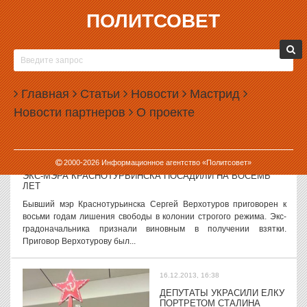
ПОЛИТСОВЕТ
16.12.2013, 18:00
ГЛАВА СВЕРДЛОВСКОГО УФАС НЕ ВЕРИТ ВО
ВЗЯТОЧНИЧЕСТВО СВОЕГО ЗАМЕСТИТЕЛЯ
Руководитель свердловской антимонопольной службы Татьяна
Главная
Статьи
Новости
Мастрид
Колотова прокомментировала уголовное дело, возбужденное в
Новости партнеров
О проекте
отношении ее заместителя Марины Пушкаревой, подозреваемой
в получении взятки....
16.12.2013, 17:23
2000-
2026
Информационное агентство «Политсовет»
ЭКС-МЭРА КРАСНОТУРЬИНСКА ПОСАДИЛИ НА ВОСЕМЬ
ЛЕТ
Бывший мэр Краснотурьинска Сергей Верхотуров приговорен к
восьми годам лишения свободы в колонии строгого режима. Экс-
градоначальника признали виновным в получении взятки.
Приговор Верхотурову был...
16.12.2013, 16:38
ДЕПУТАТЫ УКРАСИЛИ ЕЛКУ
ПОРТРЕТОМ СТАЛИНА